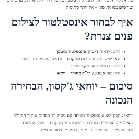
מתחת לאריחים. יוחאי תיעד את הממצאים, שלח דו"ח ללקוח, וביצע כרסום
שורשים ממוקד. מאז – אין יותר סתימות.
איך לבחור אינסטלטור לצילום
פנים צנרת?
בקשו לראות
רישיון אינסטלטור מוסמך
ודאו שיש לו
ציוד צילום מתקדם
– גם אנדוסקופי וגם רובוטי
בקשו המלצות או תיק עבודות
ודאו שהוא מספק
דו"ח מסודר + וידאו
סיכום – יוחאי ג'קסון, הבחירה
הנכונה
יוחאי ג'קסון הוא אינסטלטור מומחה עם ניסיון רב בתחום איתור הנזילות
והצילומים הפנימיים בצנרת. ברשותו ציוד מתקדם – כולל מצלמות
אנדוסקופיות, רובוטיות, תרמיות, ואמצעי איתור נוספים.