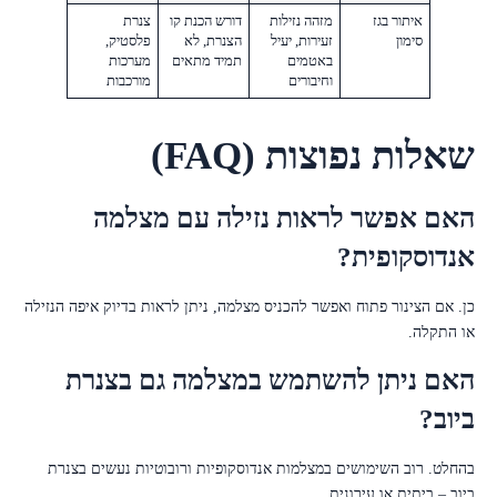
איתור בגז
מזהה נזילות
דורש הכנת קו
צנרת
סימון
זעירות, יעיל
הצנרת, לא
פלסטיק,
באטמים
תמיד מתאים
מערכות
וחיבורים
מורכבות
שאלות נפוצות (FAQ)
האם אפשר לראות נזילה עם מצלמה
אנדוסקופית?
כן. אם הצינור פתוח ואפשר להכניס מצלמה, ניתן לראות בדיוק איפה הנזילה
או התקלה.
האם ניתן להשתמש במצלמה גם בצנרת
ביוב?
בהחלט. רוב השימושים במצלמות אנדוסקופיות ורובוטיות נעשים בצנרת
ביוב – ביתית או עירונית.