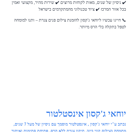
✔️ ניסיון של שנים, מאות לקוחות מרוצים ✔️ שירות מהיר, מקצועי ואמין
בכל אזור המרכז ✔️ ציוד טכנולוגי מהמתקדמים בישראל
📞 חייגו עכשיו ליוחאי ג'קסון להזמנת צילום פנים צנרת – ותנו למומחה
לטפל בתקלה בלי הרס מיותר.
יוחאי ג'קסון אינסטלטור
נכתב ע"י יוחאי ג'קסון , אינסטלטור מוסמך עם ניסיון של מעל 7 שנים,
מתמחה בצילום קווי ביוב, תיקון צנרת ללא הרס, פתיחת סתימות ואיתור