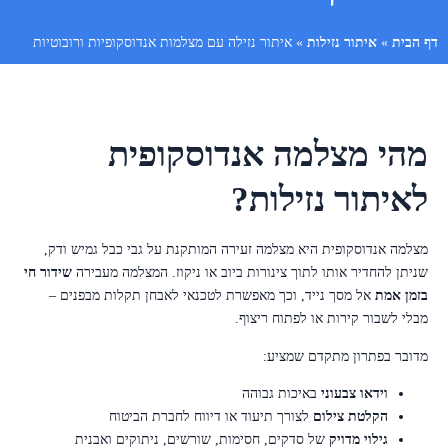
דף הבית
»
איתור נזילות
»
איתור נזילה עם מצלמות אנדוסקופיות ורובוטיות
מהי מצלמה אנדוסקופית
לאיתור נזילות?
מצלמה אנדוסקופית היא מצלמה זעירה המותקנת על גבי כבל גמיש ודק,
שניתן להחדיר אותו לתוך צינורות ביוב או ניקוז. המצלמה מעבירה
שידור חי
בזמן אמת
אל מסך נייד, וכך מאפשרת לטכנאי לאבחן תקלות מבפנים –
מבלי לשבור קירות או לפתוח ריצוף.
מדובר בפתרון מתקדם שמציע:
וידאו צבעוני
באיכות גבוהה
הקלטת צילום
לצורך תיעוד או דיווח לחברת הביטוח
גילוי מדויק
של סדקים, חסימות, שורשים, ניתוקים ואבנית