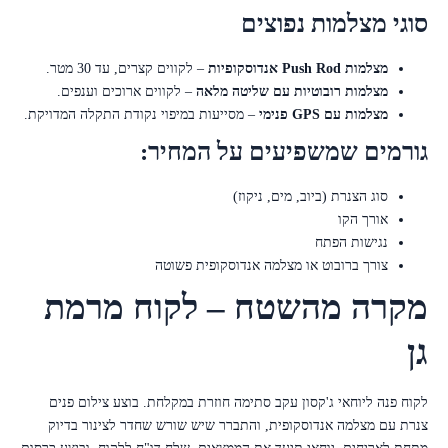
סוגי מצלמות נפוצים
מצלמות Push Rod אנדוסקופיות
– לקווים קצרים, עד 30 מטר.
מצלמות רובוטיות עם שליטה מלאה
– לקווים ארוכים וענפים.
מצלמות עם GPS פנימי
– מסייעות במיפוי נקודת התקלה המדויקת.
גורמים שמשפיעים על המחיר:
סוג הצנרת (ביוב, מים, ניקוז)
אורך הקו
נגישות הפתח
צורך ברובוט או מצלמה אנדוסקופית פשוטה
מקרה מהשטח – לקוח מרמת
גן
לקוח פנה ליוחאי ג'קסון עקב סתימה חוזרת במקלחת. בוצע צילום פנים
צנרת עם מצלמה אנדוסקופית, והתברר שיש שורש שחדר לצינור בדיוק