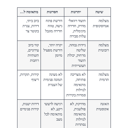
שיטה
יתרונות
חסרונות
מתאימה ל…
מצלמה
תיעוד ויזואלי
דורשת פתח
ביוב ביתי,
אנדוסקופית
מדויק, חדירה
גישה, טווח
דירות, צנרת
מינימלית,
חדירה מוגבל
בקוטר צר
עלות סבירה
מצלמה
ניידות גבוהה,
יקרה יותר,
קווי ביוב
רובוטית
שליטה
דורשת מפעיל
עירוניים,
מרחוק, יכולת
מיומן
תשתיות
תיעוד
רחבות
תעשייתית
מצלמה
לא מצריכה
לא מציגה
קירות, תקרות,
תרמית
פתיחה,
תמונה פנימית
ריצוף
מתאימה
של הצנרת
לנזילות
סמויות בקירות
האזנה
מדויקת, לא
רגישה לרעשי
דירות ישנות,
אקוסטית
פולשנית,
רקע, לא
קירות פנימיים
מתאימה
מתאימה לכל
לנזילות
מצב
נסתרות