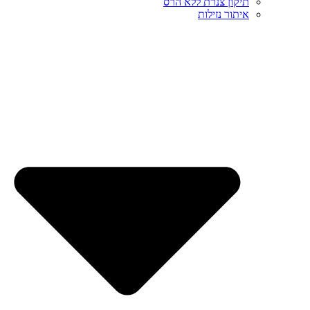
תיקון צנרת ללא הרס
איתור נזילות