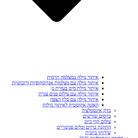
איתור נזילה במצלמה תרמית
איתור נזילה עם מצלמות אנדוסקופיות ורובוטיות
איתור נזילת מים בעזרת גז
איתור נזילה עם צילום פנים צנרת
איתור נזילה עם בלון הצפה
האזנה אקוסטית לאיתור נזילות
בדק אינסטלציה
כרסום שורשים
צילום קווי ביוב
התקנת ברזים וכלים סניטריים
שירותי ביובית