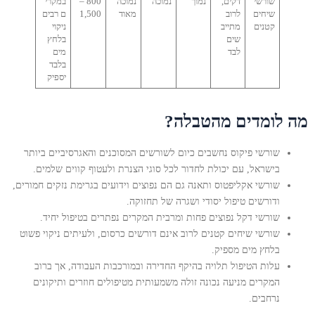
שורשי
דקים,
נמוך
נמוכה
נמוכה
800 –
במקרי
שיחים
לרוב
מאוד
1,500
ם רבים
קטנים
מתייב
ניקוי
שים
בלחץ
לבד
מים
בלבד
יספיק
מה לומדים מהטבלה?
שורשי פיקוס נחשבים כיום לשורשים המסוכנים והאגרסיביים ביותר
בישראל, עם יכולת לחדור לכל סוגי הצנרת ולעטוף קווים שלמים.
שורשי אקליפטוס ותאנה גם הם נפוצים וידועים בגרימת נזקים חמורים,
ודורשים טיפול יסודי ושגרה של תחזוקה.
שורשי דקל נפוצים פחות ומרבית המקרים נפתרים בטיפול יחיד.
שורשי שיחים קטנים לרוב אינם דורשים כרסום, ולעיתים ניקוי פשוט
בלחץ מים מספיק.
עלות הטיפול תלויה בהיקף החדירה ובמורכבות העבודה, אך ברוב
המקרים מניעה נכונה זולה משמעותית מטיפולים חוזרים ותיקונים
נרחבים.