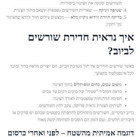
השורשים ומנקה את הצינור ביסודיות.
שטיפה ויניקה
— שאריות השורשים נשטפות ונשאב מתוך הצנרת.
בדיקה חוזרת ווידוא ניקיון מלא
— מבצעים צילום חוזר לוודא שהצינור
נקי ותקין.
איך נראית חדירת שורשים
לביוב?
כאשר שורשים חודרים אל תוך מערכת הביוב, הם יוצרים מראה ברור ומוכר
לכל אינסטלטור מקצועי:
גושים עבים, כהים ומפותלים
בתוך הצינור.
מראה המזכיר "שטיח" של סיבים דקים עד עבים.
חסימה הדרגתית שמצטברת לאורך הצינור.
לעיתים הצנרת נראית סדוקה, עקב לחץ השורשים.
ברוב המקרים, השורשים מתחילים להתפתח בקטעים שבהם יש סדקים או
חיבורים חלשים, ועם הזמן הם הופכים לסתימה קשה מאוד.
דוגמה אמיתית מהשטח – לפני ואחרי כרסום