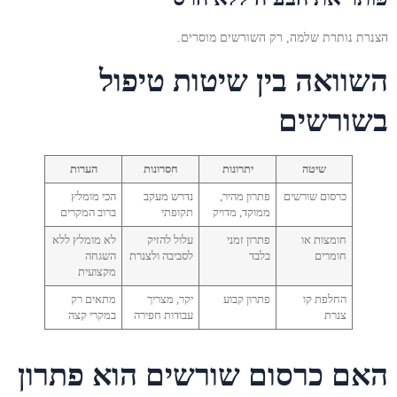
הצנרת נותרת שלמה, רק השורשים מוסרים.
השוואה בין שיטות טיפול
בשורשים
שיטה
יתרונות
חסרונות
הערות
כרסום שורשים
פתרון מהיר,
נדרש מעקב
הכי מומלץ
ממוקד, מדויק
תקופתי
ברוב המקרים
חומצות או
פתרון זמני
עלול להזיק
לא מומלץ ללא
חומרים
בלבד
לסביבה ולצנרת
השגחה
מקצועית
החלפת קו
פתרון קבוע
יקר, מצריך
מתאים רק
צנרת
עבודות חפירה
במקרי קצה
האם כרסום שורשים הוא פתרון