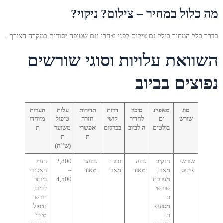
מה כלול במחיר – צילום? ניקוי?
בדרך כלל המחיר כולל גם צילום לפני ואחרי וגם שטיפה יסודית במקרה הצורך .
השוואת עלויות וסוגי שורשים
נפוצים בביוב
סוג
מאפיינ
סיכון
דרגת
תדירות
עלות
הערות
שורש
ים
לחדיר
קושי
חזרה
טיפול
מיוחדו
בולטים
ה לביוב
בכרסום
אפשרי
משוער
ת
ת
ת
(ש"ח)
שורשי
חזקים
גבוה
גבוהה
גבוהה
2,800
העץ
פיקוס
מאוד,
מאוד
מאוד
מאוד
–
האכזרי
מערכת
4,500
ביותר
שורשי
לביוב,
ם
דורש
מסועפ
טיפול
ת
מיידי