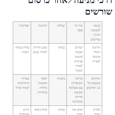
דרכי מניעה לאחר כרסום
שורשים
שיטה
איך זה
יעילות
יתרונות
חסרונות
למניעת
עובד
חזרת
שורשים
הזרקת
יוצרים
גבוהה
מונע חדירה
עלות גבוהה
חומרי
שכבת
לאורך שנים
יחסית
איטום
איטום
לצנרת
פנימית
לאורך
הצינור
תחזוקה
בדיקה
בינונית
חוסך
מצריך
שוטפת כל
תקופתית
הוצאות
התחייבות
12 חודשים
עם מצלמה
גדולות
לטווח ארוך
ומניעת
עתידיות
חדירה
מוקדמת
הסרת
מניע את
גבוהה
פתרון סופי
דורש
עצים
מקור
אישורים