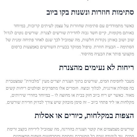
סתימות חוזרות ונשנות בקו ביוב
כאשר מתמודדים עם סתימות שחוזרות על עצמן לעיתים קרובות, במיוחד
באותם מקומות, קיים חשד גבוה לחדירת שורשים לצנרת. שורשים נוטים לגדול
שוב ושוב באותן נקודות חלשות, מה שמוביל לכך שגם לאחר פתיחה זמנית של
הסתימה – הבעיה חוזרת. טיפול ממוקד בבעיית השורשים באמצעות כרסום
מקצועי פותר את הבעיה מהיסוד.
ריחות לא נעימים מהצנרת
מעבר לחסימת המים, שורשים בתוך הצנרת יוצרים מעין "מלכודת" שמצטברת
בה פסולת אורגנית, לכלוך ובוצה. חומרים אלו מתפרקים ופולטים ריחות קשים
מאוד. כאשר יש ריח ביוב חזק בבית או מחוצה לו – במיוחד בחדרי שירותים,
מקלחות או ליד פתחי ביוב – זה סימן מובהק שיש צורך לבדוק חדירת שורשים.
הצפות במקלחות, כיורים או אסלות
שורשים מצמצמים את קוטר הצנרת בהדרגה, מה שמוביל לירידה בקצב זרימת
המים, עד לנקודה שבה כל המערכת נסתמת ומתרחשות הצפות פתאומיות.