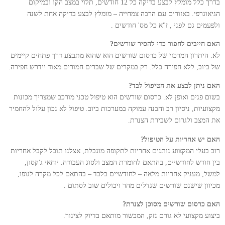
בדרך כלל מומלץ לבצע בדיקה כל 12 חודשים, תלוי במצב הקו ובמיקום
הגיאוגרפי. באזורים עם הרבה צמחייה – מומלץ לבצע בדיקה אחת לשנה
ולפעמים גם לפני , ז"א כל מס' חודשים .
האם חייבים לחפור כדי להסיר שורשים?
לא. היתרון המרכזי של כרסום שורשים הוא שהוא מתבצע דרך פתחים קיימים
של ביוב, ללא חפירה כלל. רק במקרים של שברים חמורים מאוד יידרש חפירה.
האם ניתן לבצע את הטיפול לבד?
בשום פנים ואופן לא. כרסום שורשים הוא טיפול טכני מורכב שמצריך מכונות
מקצועיות, ניסיון רב והבנה עמוקה במערכות ביוב. טיפול לא נכון עלול להחמיר
את המצב ולגרום לשבירת הצנרת.
האם יש אחריות על הטיפול?
רוב בעלי המקצוע נותנים אחריות לתקופה מוגבלת, אצלנו תוכל לקבל אחריות
בין חודש לחודשיים, בהתאם לחומרת המצב ולסוג העבודה. יוחאי ג'קסון,
למשל, מעניק אחריות מלאה – לחודשיים בלבד – בהתאם לכל מקרה לגופו,
מכיוון שישנם שורשים שגדלים מהר ויכולים שוב לסתום .
האם כרסום שורשים מסוכן לצנרת?
ביצוע מקצועי לא גורם נזק, המכשור מותאם בדיוק לצינור.