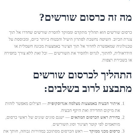
מה זה כרסום שורשים?
כרסום שורשים הוא תהליך מתקדם וממוקד להסרת שורשים שחדרו אל תוך
צנרת הביוב. השיטה נחשבת לפתרון היעיל והבטוח ביותר כיום, ומבוססת על
טכנולוגיה שמאפשרת לחדור אל תוך הצינור באמצעות מכונה חשמלית או
הידראולית, לחתוך, לגרוס ולהסיר את השורשים — וכל זאת ללא צורך בחפירה
או בשבירת רצפות.
התהליך לכרסום שורשים
מתבצע לרוב בשלבים:
איתור הבעיה באמצעות מצלמה אנדוסקופית
— הצילום מאפשר לזהות
את מיקום החדירה ואת היקף הבעיה.
בחירת ראש הכרסום המתאים
— ישנם סוגים שונים של ראשי כרסום,
מותאמים לפי קוטר הצינור וסוג השורשים.
כרסום מכני ממוקד
— ראש הכרסום מסתובב במהירות גבוהה, חותך את