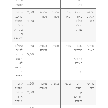
ואגרסי
ומניעה
בית
קבועה
שורשי
חזקים
גבוה
גבוהה
גבוהה
2,500
טיפול
אקליפ
מאוד,
מאוד
מאוד
מאוד
–
מורכב,
טוס
יכולים
4,000
מומלץ
לשבור
ללוות
צנרת
בתחזוק
ה
שוטפת
שורשי
עבים,
גבוה
גבוהה
בינונית-
1,800
עלולים
תאנה
מהירים
גבוהה
–
לחזור
,
3,000
במהירו
מחפשי
ת אם
ם מים
לא
בעקשנ
מבוצע
ות
ת
מניעה
שורשי
דקים
בינוני
בינונית
נמוכה-
1,200
לרוב
דקל
יחסית
בינונית
–
מספיק
אך
2,500
טיפול
חודרים
אחד
בקלות
ממוקד