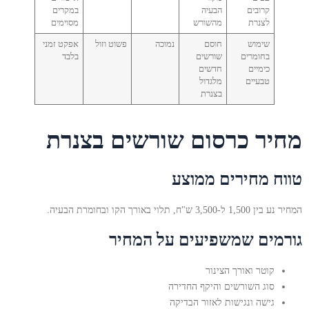
קרובים
הבעיה
במקרים
לצנרת
מהשורש
מסוימים
שימוש
חוסם
נמוכה
פשוט וזול
אפקט זמני
בחומרים
שורשים
בלבד
כימיים
חדשים
טבעיים
מלגדול
בצנרת
מחיר כרסום שורשים בצנרת
טווח מחירים ממוצע
המחיר נע בין 1,500 ל-3,500 ש"ח, תלוי באורך הקו ובחומרת הבעיה.
גורמים שמשפיעים על המחיר
קוטר ואורך הצינור
סוג השורשים והיקף החדירה
גישה ונגישות לאזור הבדיקה