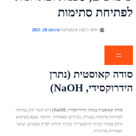
לפתיחת סתימות
יוחאי ג'קסון אינסטלטור
אוגוסט 10, 2025
סודה קאוסטית (נתרן
הידרוקסידי, NaOH)
סודה קאוסטית (נתרן הידרוקסידי, NaOH)
היא חומר חזק במיוחד
לפתיחת סתימות בצנרת, בכיורים ובאסלות. החומר נמצא בשימוש
נרחב במגזר הביתי והתעשייתי בזכות יכולתו לפרק שומנים, שיער
ושאריות אורגניות.