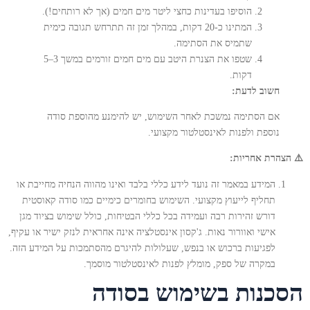
הוסיפו בעדינות כחצי ליטר מים חמים (אך לא רותחים!).
המתינו כ-20 דקות, במהלך זמן זה תתרחש תגובה כימית
שתמיס את הסתימה.
שטפו את הצנרת היטב עם מים חמים זורמים במשך 3–5
דקות.
חשוב לדעת:
אם הסתימה נמשכת לאחר השימוש, יש להימנע מהוספת סודה
נוספת ולפנות לאינסטלטור מקצועי.
⚠️ הצהרת אחריות:
המידע במאמר זה נועד לידע כללי בלבד ואינו מהווה הנחיה מחייבת או
תחליף לייעוץ מקצועי. השימוש בחומרים כימיים כמו סודה קאוסטית
דורש זהירות רבה ועמידה בכל כללי הבטיחות, כולל שימוש בציוד מגן
אישי ואוורור נאות. ג'קסון אינסטלציה אינה אחראית לנזק ישיר או עקיף,
לפגיעות ברכוש או בנפש, שעלולות להיגרם מהסתמכות על המידע הזה.
במקרה של ספק, מומלץ לפנות לאינסטלטור מוסמך.
הסכנות בשימוש בסודה