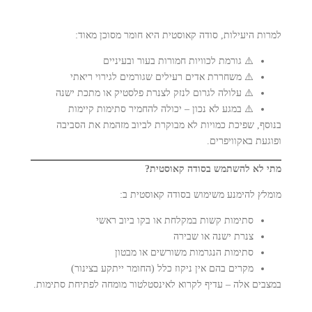
למרות היעילות, סודה קאוסטית היא חומר מסוכן מאוד:
⚠️ גורמת לכוויות חמורות בעור ובעיניים
⚠️ משחררת אדים רעילים שגורמים לגירוי ריאתי
⚠️ עלולה לגרום לנזק לצנרת פלסטיק או מתכת ישנה
⚠️ במגע לא נכון – יכולה להחמיר סתימות קיימות
בנוסף, שפיכת כמויות לא מבוקרת לביוב מזהמת את הסביבה
ופוגעת באקוויפרים.
מתי לא להשתמש בסודה קאוסטית?
מומלץ להימנע משימוש בסודה קאוסטית ב:
סתימות קשות במקלחת או בקו ביוב ראשי
צנרת ישנה או שבירה
סתימות הנגרמות משורשים או מבטון
מקרים בהם אין ניקוז כלל (החומר ייתקע בצינור)
במצבים אלה – עדיף לקרוא לאינסטלטור מומחה לפתיחת סתימות.