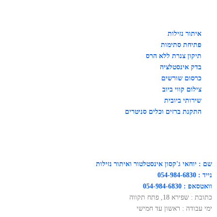
איתור נזילות
פתיחת סתימות
תיקון צנרת ללא הרס
בדק אינסטלציה
כרסום שורשים
צילום קווי ביוב
שירותי ביובית
התקנת ברזים וכלים סניטרים
שם : יוחאי ג'קסון אינסטלטור ואיתור נזילות
נייד : 054-984-6830
וואטסאפ : 054-984-6830
כתובת : שפירא 18, פתח תקווה
ימי עבודה : ראשון עד חמישי