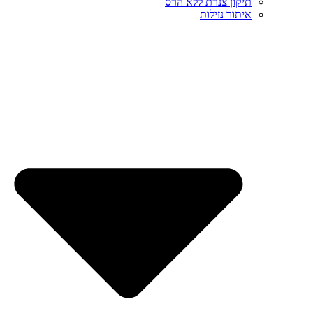
תיקון צנרת ללא הרס
איתור נזילות