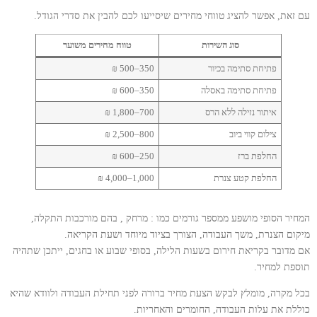
עם זאת, אפשר להציג טווחי מחירים שיסייעו לכם להבין את סדרי הגודל.
סוג השירות
טווח מחירים משוער
פתיחת סתימה בכיור
350–500 ₪
פתיחת סתימה באסלה
350–600 ₪
איתור נזילה ללא הרס
700–1,800 ₪
צילום קווי ביוב
800–2,500 ₪
החלפת ברז
250–600 ₪
החלפת קטע צנרת
1,000–4,000 ₪
המחיר הסופי מושפע ממספר גורמים כמו : מרחק , בהם מורכבות התקלה,
מיקום הצנרת, משך העבודה, הצורך בציוד מיוחד ושעת הקריאה.
אם מדובר בקריאת חירום בשעות הלילה, בסופי שבוע או בחגים, ייתכן שתהיה
תוספת למחיר.
בכל מקרה, מומלץ לבקש הצעת מחיר ברורה לפני תחילת העבודה ולוודא שהיא
כוללת את עלות העבודה, החומרים והאחריות.