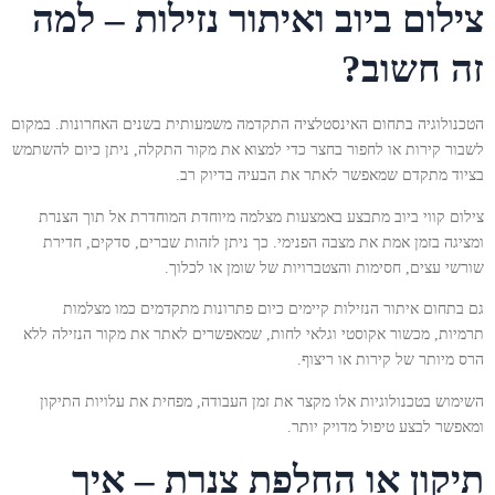
צילום ביוב ואיתור נזילות – למה
זה חשוב?
הטכנולוגיה בתחום האינסטלציה התקדמה משמעותית בשנים האחרונות. במקום
לשבור קירות או לחפור בחצר כדי למצוא את מקור התקלה, ניתן כיום להשתמש
בציוד מתקדם שמאפשר לאתר את הבעיה בדיוק רב.
צילום קווי ביוב מתבצע באמצעות מצלמה מיוחדת המוחדרת אל תוך הצנרת
ומציגה בזמן אמת את מצבה הפנימי. כך ניתן לזהות שברים, סדקים, חדירת
שורשי עצים, חסימות והצטברויות של שומן או לכלוך.
גם בתחום איתור הנזילות קיימים כיום פתרונות מתקדמים כמו מצלמות
תרמיות, מכשור אקוסטי וגלאי לחות, שמאפשרים לאתר את מקור הנזילה ללא
הרס מיותר של קירות או ריצוף.
השימוש בטכנולוגיות אלו מקצר את זמן העבודה, מפחית את עלויות התיקון
ומאפשר לבצע טיפול מדויק יותר.
תיקון או החלפת צנרת – איך