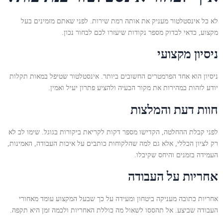
לא כל אינסטלטור מעניק את אותה רמת שירות. לפני שאתם מזמינים בעל
מקצוע, כדאי לבדוק מספר נקודות שיעזרו לכם לבחור נכון.
ניסיון מקצועי
ניסיון הוא אחד הפרמטרים החשובים ביותר. אינסטלטור שטיפל במאות תקלות
יודע לזהות במהירות את מקור הבעיה ולהציע פתרון יעיל ואמין.
חוות דעת והמלצות
לפני קבלת ההחלטה, הקדישו מספר דקות לקריאת ביקורות בגוגל. שימו לב לא
רק לציון הכללי, אלא גם למה שהלקוחות כותבים על איכות העבודה, האמינות,
העמידה בזמנים והיחס שקיבלו.
אחריות על העבודה
אחריות כתובה מעניקה ביטחון ומעידה על כך שבעל המקצוע עומד מאחורי
העבודה שביצע. אל תהססו לשאול מה כוללת האחריות ולכמה זמן היא תקפה.