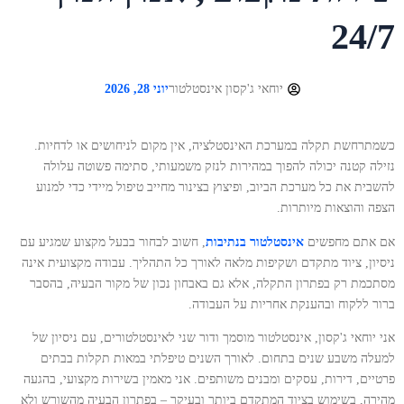
24/7
יוחאי ג'קסון אינסטלטור
יוני 28, 2026
כשמתרחשת תקלה במערכת האינסטלציה, אין מקום לניחושים או לדחיות.
נזילה קטנה יכולה להפוך במהירות לנזק משמעותי, סתימה פשוטה עלולה
להשבית את כל מערכת הביוב, ופיצוץ בצינור מחייב טיפול מיידי כדי למנוע
הצפה והוצאות מיותרות.
אם אתם מחפשים
אינסטלטור בנתיבות
, חשוב לבחור בבעל מקצוע שמגיע עם
ניסיון, ציוד מתקדם ושקיפות מלאה לאורך כל התהליך. עבודה מקצועית אינה
מסתכמת רק בפתרון התקלה, אלא גם באבחון נכון של מקור הבעיה, בהסבר
ברור ללקוח ובהענקת אחריות על העבודה.
אני יוחאי ג'קסון, אינסטלטור מוסמך ודור שני לאינסטלטורים, עם ניסיון של
למעלה משבע שנים בתחום. לאורך השנים טיפלתי במאות תקלות בבתים
פרטיים, דירות, עסקים ומבנים משותפים. אני מאמין בשירות מקצועי, בהגעה
מהירה, בשימוש בציוד המתקדם ביותר ובעיקר – בפתרון הבעיה מהשורש ולא