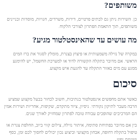
משותפים?
כן. השירות ניתן גם לבתים פרטיים, דירות, משרדים, חנויות, מוסדות ובניינים
משותפים, תוך התאמת הפתרון לצורכי הלקוח.
מה עושים עד שהאינסטלטור מגיע?
במקרה של נזילה משמעותית או פיצוץ בצנרת, מומלץ לסגור את ברז המים
הראשי. אם מדובר בתקלה הקשורה לדוד או למערכת החשמל, יש להימנע
ממגע עם מים באזור התקלה עד להגעת איש מקצוע.
סיכום
כאשר אתם מחפשים אינסטלטור בנתיבות, חשוב לבחור בבעל מקצוע שמציע
הרבה מעבר לתיקון נקודתי. ניסיון, ציוד מתקדם, שקיפות, אחריות ושירות אמין
הם המרכיבים שהופכים עבודה טובה לפתרון שמחזיק לאורך שנים.
בין אם מדובר בפתיחת סתימה, איתור נזילה, צילום קווי ביוב, החלפת צנרת או
טיפול בתקלה דחופה, אבחון מקצועי וביצוע נכון יכולים לחסוך לכם זמן, כסף
ועוגמת נפש.