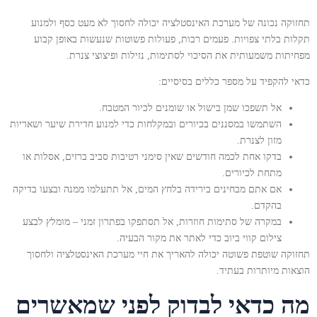
תחזוקה נכונה של מערכת האינסטלציה יכולה לחסוך לא מעט כסף ולמנוע
תקלות בלתי צפויות. פעמים רבות, פעולות פשוטות שנעשות באופן קבוע
מפחיתות משמעותית את הסיכוי לסתימות, נזילות ופיצוצי צנרת.
כדאי להקפיד על מספר כללים בסיסיים:
אל תשפכו שמן בישול או שומנים לכיור המטבח.
השתמשו במסננים בכיורים ובמקלחות כדי למנוע חדירת שיער ושאריות
מזון לצנרת.
בדקו אחת לכמה חודשים שאין סימני רטיבות סביב ברזים, אסלות או
מתחת לכיורים.
אם אתם מבחינים בירידה בלחץ המים, אל תתעלמו ממנה ובצעו בדיקה
בהקדם.
במקרה של סתימות חוזרות, אל תסתפקו בפתרון זמני – מומלץ לבצע
צילום קווי ביוב כדי לאתר את מקור הבעיה.
תחזוקה שוטפת פשוטה יכולה להאריך את חיי מערכת האינסטלציה ולחסוך
הוצאות מיותרות בעתיד.
מה כדאי לבדוק לפני שמאשרים