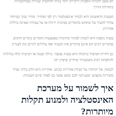
לא מעט תקלות הופכות ליקרות יותר בגלל החלטות שגויות שמתקבלות
בתחילת הדרך.
הטעות הראשונה היא לבחור אינסטלטור רק לפי המחיר. מחיר נמוך במיוחד
עלול להעיד על שימוש בחומרים באיכות ירודה או על עבודה שאינה כוללת
אחריות.
טעות נוספת היא לנסות לפתור סתימות באמצעות חומרים כימיים חזקים.
במקרים רבים הם אינם פותרים את הבעיה ואף עלולים לגרום נזק לצנרת.
גם דחיית הטיפול בתקלה היא טעות נפוצה. נזילה קטנה או רטיבות קלה עלולות
להתפתח לנזק משמעותי שיחייב שיפוץ יקר.
לבסוף, אל תוותרו על קבלת אחריות בכתב. אחריות היא חלק בלתי נפרד
משירות מקצועי ומעניקה לכם שקט נפשי גם לאחר סיום העבודה.
איך לשמור על מערכת
האינסטלציה ולמנוע תקלות
מיותרות?