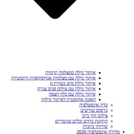
איתור נזילה במצלמה תרמית
איתור נזילה עם מצלמות אנדוסקופיות ורובוטיות
איתור נזילת מים בעזרת גז
איתור נזילה עם צילום פנים צנרת
איתור נזילה עם בלון הצפה
האזנה אקוסטית לאיתור נזילות
בדק אינסטלציה
כרסום שורשים
צילום קווי ביוב
התקנת ברזים וכלים סניטריים
שירותי ביובית
מחירון אינסטלציה 2026