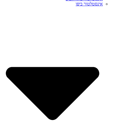
אינסטלטור ביפו