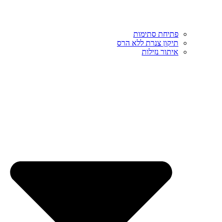
פתיחת סתימות
תיקון צנרת ללא הרס
איתור נזילות