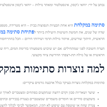
נכתב על ידי: יוחאי ג'קסון, אינסטלטור ומאתר נזילות – יוחאי ג'קסון אינסטלציה
סתימה במקלחת
היא אחת הבעיות הנפוצות בבית – היא מטרידה, מטפטפת ז
פתיחת סתימה במ
שדה של שנים, את חמשת השיטות היעילות ביותר ל
הראשית, חיתוך שורשים, איתור נזילות תרמי ושירותי חירום – הכל בהתייחסות
הערה חשובה לפני שמתחילים: אם יש שיבוש משמעותי בזרימת המים, ריח של בי
הראשית או על נזילה תת‑רצפתי הדורשת ציוד מקצועי.
למה נוצרות סתימות במקל
סתימות במקלחת נוצרות בעיקר בגלל ארבעה גורמים עיקריים:
שיער ושאריות סבון וקרם רחצה שנתקעים בפתחים ומצטברים לאורך זמן
משקעים סידיים או חומרים משמרים שמצטברים בצנרת (בכירים ובתים י
צנרת שזזה או שוטפת עם שיפוע לא תקין, המאפשר לכיסי לכלוך להצט