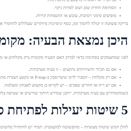
הסתימה חוזרת שוב ושוב למרות ניקוי.
מופיעים סימני רטיבות, עובש או התנפחות קירות.
בדיקה פשוטה זו יכולה לחסוך זמן, כסף וניסיונות מיותרים שעלולים להחמיר א
היכן נמצאת הבעיה: מקומ
לפני שמתעסקים בסתימה כדאי לבדוק האם הבעיה מקומית (רק מקלחת) או מערכ
אם גם הכיור והשירותים נתקעים – זו בעיה מערכתית.
אם רק מקלחת – הסביר לרוב שיער/סבון ב‑P‑trap או בקטע הצנרת מתחת לרצפה.
אם יש ריח או חוזרים שפכים – יש לקרוא בן מקצוע לאבחון ומצלמה.
כשמתמודדים עם בעיה מערכתית, ייתכן שנדרש חיתוך שורשים או שטיפה בלחץ 
5 שיטות יעילות לפתיחת סתימה במקלחת – מה לנסות ובאיזה סדר
להלן חמש שיטות מעשיות – מהפשוטה למקצועית. תמיד יש להתחיל מהשיטות ה