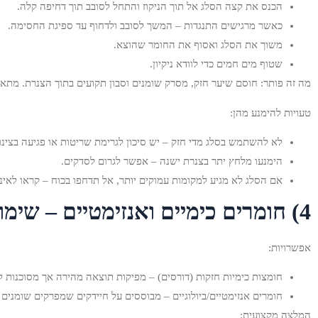
הכנס את קצה הסלג אל תוך הניקוז והתחל לסובב תוך דחיפה קלה.
כאשר מרגישים התנגדות – המשך לסובב ולדחוף עד ספיגת החסימה.
משוך את הסלג ואסוף את החומר שהוצא.
שטוף מים חמים כדי לוודא ניקיון.
מה זה פותר: חוסם שיער חזק, מסרק שומנים וסבון תקועים בתוך הצנרת. מתאי
טעויות להימנע מהן:
לא להשתמש בסלג מדי חזק – יש סיכון לגרימת שריטות או פגיעה בצינור
הימנעו מלחץ יתר בצנרת ישנה – אפשר לגרום לסדקים.
אם הסלג לא מגיע למקומות עמוקים יותר, אל תדחפו בכוח – קראו לאינ
4) חומרים כימיים ואנזימטיים – שימוש זהיר
אפשרויות:
חומצות כימיות חזקות (דורסים) – מפיקות תוצאה מהירה אך מסוכנות לצינ
חומרים אנזימטיים/ביולוגיים – מבוססים על חיידקים שמפרקים שומנים 
המלצה מקצועית: