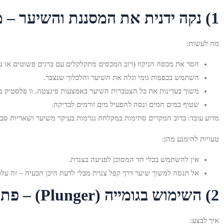
1) נקה ידנית את המסננת והשיער – מהירות וחסכונית
מה לעשות:
הסר את מכסה הניקוז (רוב המכסים מתקלקלים עם ברגים פשוטים או נל
השתמש בכפפות גומי וגלה את השיער והלכלוך שנצבר.
משוך בעדינות את כל הצטברות השיער באמצעות פינצטה, וו פלסטיק מיוחד ל'חוט' (zip‑it) או
שטוף במים חמים ונסה להפעיל מים זורמים לבדיקה.
מדוע עובד: ברוב המקרים סתימות במקלחת נגרמות בעיקר משיער ושאריות סב
טעויות להימנע מהן:
אין להשתמש בכלי חד המסוכן לפגיעה בצנרת.
אל תנסה למשוך שיער דרך קפל צנרת מבלי לדעת היכן הבעיה – זה על
2) השימוש בגומייה (Plunger) – פתרון ביתי חזק אך צריך לדעת להשתמש נכון
איך לבצע: