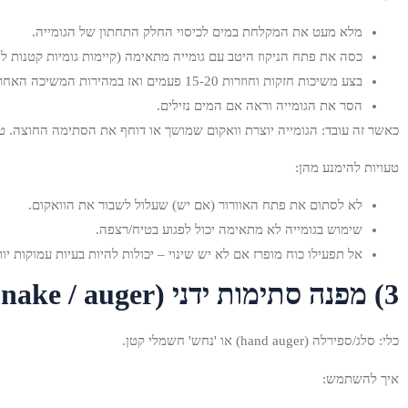
מלא מעט את המקלחת במים לכיסוי החלק התחתון של הגומייה.
כסה את פתח הניקוז היטב עם גומייה מתאימה (קיימות גומיות קטנות ל
בצע משיכות חזקות וחוזרות 15-20 פעמים ואז במהירות המשיכה האחרונה משוך החוצה.
הסר את הגומייה וראה אם המים נזילים.
כאשר זה עובד: הגומייה יוצרת וואקום שמושך או דוחף את הסתימה החוצה. ט
טעויות להימנע מהן:
לא לסתום את פתח האוורור (אם יש) שעלול לשבור את הוואקום.
שימוש בגומייה לא מתאימה יכול לפגוע בטיח/רצפה.
אל תפעילו כוח מופרז אם לא יש שינוי – יכולות להיות בעיות עמוקות יות
3) מפנה סתימות ידני (Snake / auger) – פתרון מקצועי ביתי
כלי: סלג/ספירלה (hand auger) או 'נחש' חשמלי קטן.
איך להשתמש: