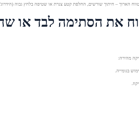
וח הארוך – חיתוך שורשים, החלפת קטע צנרת או שטיפה בלחץ גבוה (הידרוג'ט
 את הסתימה לבד או שחיי
יקה מהירה:
מוש בגומייה.
וז.