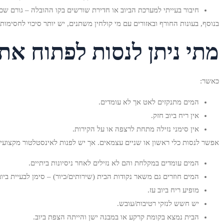
חיבור בעייתי למערכת הביוב או חדירת שורשים בקו ההובלה – גורם שכיח
בנוסף, בעונות החורף ובאזורים עם מי קולחין משתנים, יש יותר סיכוי לחסימות 
מתי ניתן לנסות לפתוח את
כאשר:
המים מתנקזים לאט אך לא עומדים.
אין ריח ביוב חזק.
אין סימני נזילה מתחת לרצפה או על הקירות.
אפשר לנסות כלי ראשון או שניים עצמאים. אך יש לפנות לאינסטלטור מקצועי
המים עומדים במקלחת והם לא נזילים לאחר ניסיונות ביתיים.
המים חוזרים גם משאר נקודות הבית (שירותים/כיור) – סימן לבעיית ביו
מופיע ריח ביוב עז.
יש חשש לנזקי רטיבות/עובש.
הבית נמצא בקומת קרקע או במבנה ישן והייתה הצפת ביוב.