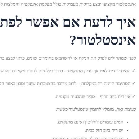
אינסטלטור מקצועי יבצע בדיקות מעמיקות כולל מצלמת אינפקציה והמלצות לטו
איך לדעת אם אפשר לפתוח
אינסטלטור?
לפני שמתחילים לפרק את הניקוז או להשתמש בחומרים שונים, כדאי לבצע בד
✓ המים יורדים לאט אך עדיין מתנקזים – בדרך כלל ניתן לנסות ניקוי ידני או שי
✓ הסתימה קיימת רק במקלחת – לרוב מדובר בהצטברות שיער וסבון באזור הניק
✓ אין ריח ביוב חריף – סביר שהבעיה מקומית.
לעומת זאת, מומלץ להזמין אינסטלטור כאשר:
המים עומדים לחלוטין ואינם מתנקזים.
יש ריח ביוב חזק בבית.
גם הכיור או האסלה מושפעים מהסתימה.