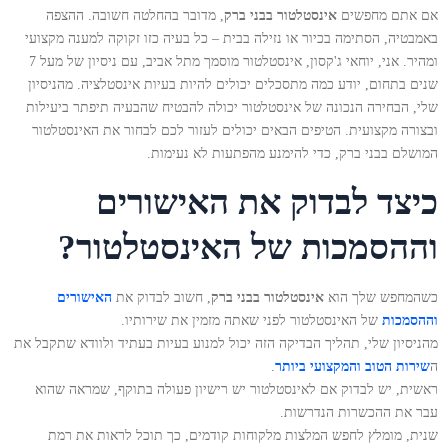
אם אתם מחפשים
אינסטלטור בבני ברק
, מדובר בהחלטה חשובה. ההצפה
באמבטיה, הסתימה בכיור או נזילה בבית – כל בעיה כזו זקוקה למענה מקצועי
ומהיר. אני, יוחאי ג'קסון, אינסטלטור מוסמך מתל אביב, עם ניסיון של מעל 7
שנים בתחום, יודע כמה מתסכלים יכולים להיות בעיות אינסטלציה. מהניסיון
שלי, הבחירה הנכונה של אינסטלטור יכולה להבטיח שהבעיה תיפתר ביעילות
ובצורה מקצועית. הטיפים הבאים יכולים לעזור לכם לבחור את האינסטלטור
המושלם בבני ברק, כדי להימנע מהפתעות לא נעימות.
כיצד לבדוק את האישורים
וההסמכות של האינסטלטור?
כשהמחפש שלך הוא
אינסטלטור בבני ברק
, חשוב לבדוק את
האישורים
וההסמכות
של האינסטלטור לפני שאתה מזמין את שירותיו.
מהניסיון שלי, תהליך הבדיקה הזה יכול למנוע בעיות בעתיד ולוודא שתקבל את
ה
שירות הטוב והמקצועי ביותר
.
ראשית, יש לבדוק אם לאינסטלטור יש רישיון פעולה בתוקף, שמראה שהוא
עבר את ההכשרות הנדרשות.
שנית, מומלץ לחפש המלצות מלקוחות קודמים, כך תוכל לראות את רמת