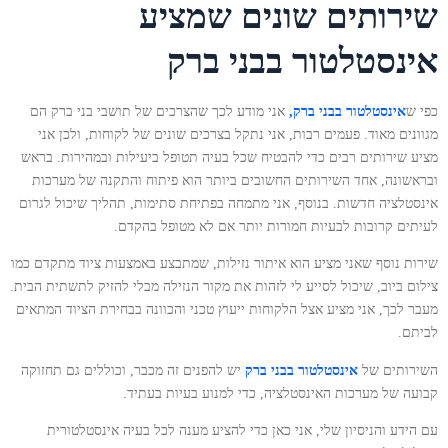
שירותים שונים שמציע
אינסטלטור בבני ברק
כפי ש
אינסטלטור בבני ברק
,
אני מודע לכך שהצרכים של תושבי בני ברק הם
מגוונים מאוד. פעמים רבות, אני נתקל בצרכים שונים של לקוחות, ולכן אני
מציע שירותים רבים כדי להבטיח שכל בעיה תטופל ביעילות ובמהירות. בראש
ובראשונה, אחד השירותים החשובים ביותר הוא פיתוח והתקנה של מערכות
אינסטלציה חדשות. בנוסף, אני מתמחה בפתיחת סתימות, תהליך שיכול לגרום
לעיתים קרובות לבעיות חמורות יותר אם לא מטופל בהקדם.
שירות נוסף שאני מציע הוא איתור נזילות, שמתבצע באמצעות ציוד מתקדם כמו
צילום ביוב, שיכול לסייע לי לזהות את מקור הנזילה מבלי להזיק לתשתית הבית.
מעבר לכך, אני מציע אצל הלקוחות ייעוץ טכני והכוונה בבחירת הציוד המתאים
לביתם.
השירותים של
אינסטלטור בבני ברק
יש להפנים זה מכבר, וכוללים גם תחזוקה
קבועה של מערכות האינסטלציה, כדי למנוע בעיות בעתיד.
עם הידע והניסיון שלי, אני כאן כדי להציע מענה לכל בעיה אינסטלטורית