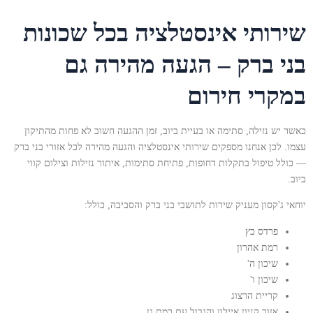
שירותי אינסטלציה בכל שכונות
בני ברק – הגעה מהירה גם
במקרי חירום
כאשר יש נזילה, סתימה או בעיית ביוב, זמן ההגעה חשוב לא פחות מהתיקון
עצמו. לכן אנחנו מספקים שירותי אינסטלציה והגעה מהירה לכל אזורי בני ברק
— כולל טיפול בתקלות דחופות, פתיחת סתימות, איתור נזילות וצילום קווי
ביוב.
יוחאי ג'קסון מעניק שירות לתושבי בני ברק והסביבה, כולל:
פרדס כץ
רמת אהרון
שיכון ה'
שיכון ו'
קריית הרצוג
אזור קניון איילון והגבול עם רמת גן