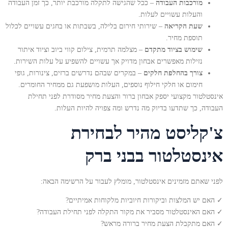
מורכבות העבודה
– ככל שהגישה לתקלה מורכבת יותר, כך זמן העבודה
והעלות עשויים לעלות.
שעת הקריאה
– שירותי חירום בלילה, בשבתות או בחגים עשויים לכלול
תוספת מחיר.
שימוש בציוד מתקדם
– מצלמה תרמית, צילום קווי ביוב וציוד איתור
נזילות מאפשרים אבחון מדויק אך עשויים להשפיע על עלות השירות.
צורך בהחלפת חלקים
– במקרים שבהם נדרשים ברזים, צינורות, גופי
חימום או חלקי חילוף נוספים, העלות מושפעת גם ממחיר החומרים.
אינסטלטור מקצועי יספק אבחון ברור והצעת מחיר מסודרת לפני תחילת
העבודה, כך שתדעו בדיוק מה נדרש ומה צפויה להיות העלות.
צ'קליסט מהיר לבחירת
אינסטלטור בבני ברק
לפני שאתם מזמינים אינסטלטור, מומלץ לעבור על הרשימה הבאה:
✓ האם יש המלצות וביקורות חיוביות מלקוחות אמיתיים?
✓ האם האינסטלטור מסביר את מקור התקלה לפני תחילת העבודה?
✓ האם מתקבלת הצעת מחיר ברורה מראש?