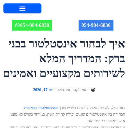
השירותים שלנו
אודות יוחאי
מחירון אינסטלציה 2026
איזורי שירות
מאמרים וטיפים
תמונות מהשטח
054-984-6830
054-984-6830
איך לבחור אינסטלטור בבני
ברק: המדריך המלא
לשירותים מקצועיים ואמינים
יוחאי ג'קסון אינסטלטור
יוני 17, 2026
כאב ראש לא קטן עלול להיגרם כשיש צורך
ב
אינסטלטור בבני ברק
.
הבחירה בין אינסטלטורים שונים יכולה להיות קשה, במיוחד כשיש לא מעט
אנשי מקצוע בתחום הזה.
אני יוחאי ג'קסון, אינסטלטור בעל 7 שנות ניסיון בתחום, ואני כאן כדי לעזור