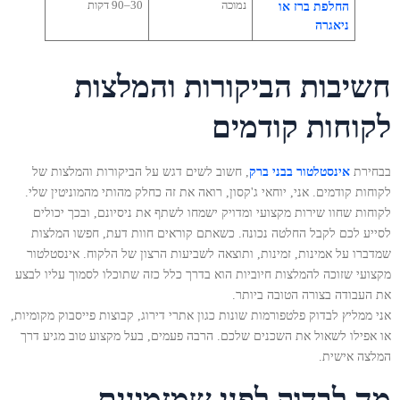
נמוכה
30–90 דקות
החלפת ברז או
ניאגרה
חשיבות הביקורות והמלצות
לקוחות קודמים
בבחירת
אינסטלטור בבני ברק
, חשוב לשים דגש על הביקורות והמלצות של
לקוחות קודמים. אני, יוחאי ג'קסון, רואה את זה כחלק מהותי מהמוניטין שלי.
לקוחות שחוו שירות מקצועי ומדויק ישמחו לשתף את ניסיונם, ובכך יכולים
לסייע לכם לקבל החלטה נכונה. כשאתם קוראים חוות דעת, חפשו המלצות
שמדברו על אמינות, זמינות, ותוצאה לשביעות הרצון של הלקוח. אינסטלטור
מקצועי שזוכה להמלצות חיוביות הוא בדרך כלל כזה שתוכלו לסמוך עליו לבצע
את העבודה בצורה הטובה ביותר.
אני ממליץ לבדוק פלטפורמות שונות כגון אתרי דירוג, קבוצות פייסבוק מקומיות,
או אפילו לשאול את השכנים שלכם. הרבה פעמים, בעל מקצוע טוב מגיע דרך
המלצה אישית.
מה לבדוק לפני שמזמינים