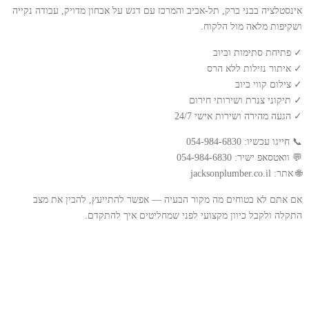
אינסטלציה בבני ברק, תל-אביב והמרכז עם דגש על אבחון מדויק, עבודה נקייה
ושקיפות מלאה מול הלקוח.
✓ פתיחת סתימות וביוב
✓ איתור נזילות ללא הרס
✓ צילום קווי ביוב
✓ תיקוני צנרת ושירותי חירום
✓ הגעה מהירה ושירות אישי 24/7
📞 חייגו עכשיו: 054-984-6830
💬 וואטסאפ ישיר: 054-984-6830
🌐 אתר: jacksonplumber.co.il
אם אתם לא בטוחים מה מקור הבעיה — אפשר להתייעץ, להבין את מצב
התקלה ולקבל כיוון מקצועי לפני שמחליטים איך להתקדם.