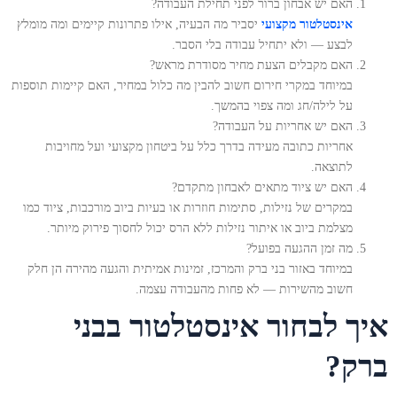
האם יש אבחון ברור לפני תחילת העבודה?
אינסטלטור מקצועי
יסביר מה הבעיה, אילו פתרונות קיימים ומה מומלץ
לבצע — ולא יתחיל עבודה בלי הסבר.
האם מקבלים הצעת מחיר מסודרת מראש?
במיוחד במקרי חירום חשוב להבין מה כלול במחיר, האם קיימות תוספות
על לילה/חג ומה צפוי בהמשך.
האם יש אחריות על העבודה?
אחריות כתובה מעידה בדרך כלל על ביטחון מקצועי ועל מחויבות
לתוצאה.
האם יש ציוד מתאים לאבחון מתקדם?
במקרים של נזילות, סתימות חוזרות או בעיות ביוב מורכבות, ציוד כמו
מצלמת ביוב או איתור נזילות ללא הרס יכול לחסוך פירוק מיותר.
מה זמן ההגעה בפועל?
במיוחד באזור בני ברק והמרכז, זמינות אמיתית והגעה מהירה הן חלק
חשוב מהשירות — לא פחות מהעבודה עצמה.
איך לבחור אינסטלטור בבני
ברק?