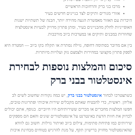
מרכז בני ברק והרחובות הראשיים
אזורי מגורים ותיקים לצד בניינים חדשים בעיר
היכרות עם האזור מאפשרת הגעה מהירה יותר, הבנה של תשתיות ישנות
האופייניות לחלק מהבניינים בעיר, ומתן פתרון מדויק לבעיות אינסטלציה
שחוזרות במבנים ותיקים או במערכות ביוב מורכבות.
בין אם מדובר בסתימה דחופה, נזילה נסתרת או תקלה בקו ביוב — המטרה היא
לספק פתרון מקצועי במהירות ולצמצם נזק ועלויות מיותרות.
סיכום והמלצות נוספות לבחירת
אינסטלטור בבני ברק
כשתצטרכו לבחור
אינסטלטור בבני ברק
, יש כמה נקודות שחשוב לשים לב
אליהן. ראשית, כדי להבטיח שאתם מקבלים שירות איכותי ופתרונות טובים,
חפשו המלצות מחברים או מכרים ששירותיהם היו חיוביים. בנוסף, אתם יכולים
לבדוק את חוות הדעת באינטרנט על אינסטלטורים שונים והאם הם מספקים
שירותים כמו פתיחת סתימות, צילום ביוב ואיתור נזילות. חשוב גם לוודא
שהאינסטלטור מחזיק ברישיון תקף, על מנת להרגיש בטוחים מבחינת איכות