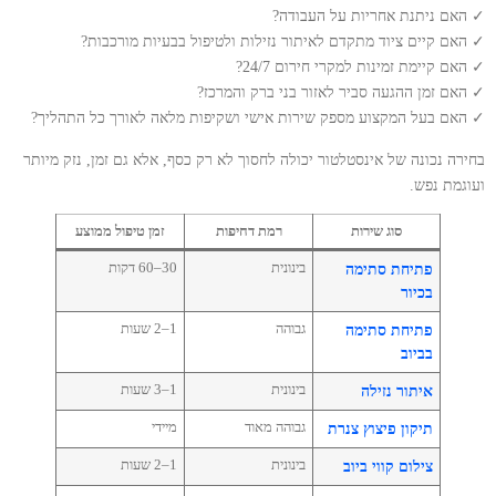
✓ האם ניתנת אחריות על העבודה?
✓ האם קיים ציוד מתקדם לאיתור נזילות ולטיפול בבעיות מורכבות?
✓ האם קיימת זמינות למקרי חירום 24/7?
✓ האם זמן ההגעה סביר לאזור בני ברק והמרכז?
✓ האם בעל המקצוע מספק שירות אישי ושקיפות מלאה לאורך כל התהליך?
בחירה נכונה של אינסטלטור יכולה לחסוך לא רק כסף, אלא גם זמן, נזק מיותר
ועוגמת נפש.
סוג שירות
רמת דחיפות
זמן טיפול ממוצע
בינונית
30–60 דקות
פתיחת סתימה
בכיור
גבוהה
1–2 שעות
פתיחת סתימה
בביוב
בינונית
1–3 שעות
איתור נזילה
גבוהה מאוד
מיידי
תיקון פיצוץ צנרת
בינונית
1–2 שעות
צילום קווי ביוב