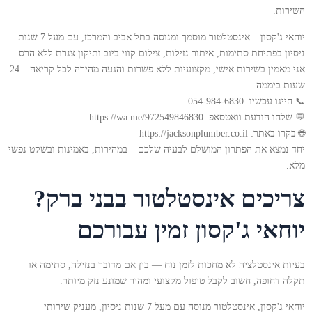
השירות.
יוחאי ג'קסון – אינסטלטור מוסמך ומנוסה בתל אביב והמרכז, עם מעל 7 שנות
ניסיון בפתיחת סתימות, איתור נזילות, צילום קווי ביוב ותיקון צנרת ללא הרס.
אני מאמין בשירות אישי, מקצועיות ללא פשרות והגעה מהירה לכל קריאה – 24
שעות ביממה.
📞 חייגו עכשיו: 054-984-6830
💬 שלחו הודעת וואטסאפ: https://wa.me/972549846830
🌐 בקרו באתר: https://jacksonplumber.co.il
יחד נמצא את הפתרון המושלם לבעיה שלכם – במהירות, באמינות ובשקט נפשי
מלא.
צריכים אינסטלטור בבני ברק?
יוחאי ג'קסון זמין עבורכם
בעיות אינסטלציה לא מחכות לזמן נוח — בין אם מדובר בנזילה, סתימה או
תקלה דחופה, חשוב לקבל טיפול מקצועי ומהיר שמונע נזק מיותר.
יוחאי ג'קסון, אינסטלטור מנוסה עם מעל 7 שנות ניסיון, מעניק שירותי