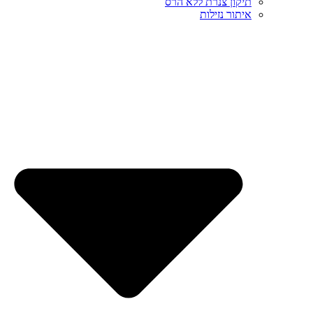
תיקון צנרת ללא הרס
איתור נזילות