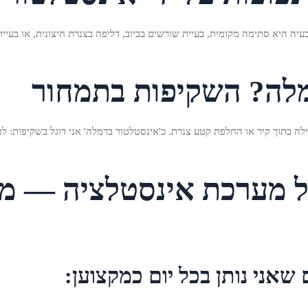
היא סתימה מקומית, בעיית שורשים בביוב, דליפה בצנרת חיצונית, או בעיית חי
מלה? השקיפות בתמחור
ילה בתוך קיר או החלפת קטע צנרת. כ'אינסטלטור ברמלה' אני דוגל בשקיפות: ל
ל מערכת אינסטלציה — מ
אני נותן בכל יום כמקצוען: