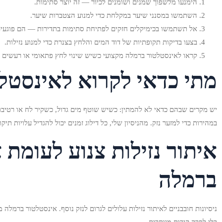
הימנעו מלשפוך שמנים ושומנים לכיור — זה יוצר סתימות.
השתמשו במסנני שיער במקלחת כדי למנוע הצטברות שיער.
אל תשתמשו בכימיקלים חזקים לפתיחת סתימות בתדירות — הם פוגעים
בצעו בדיקות תקופתיות של דוד המים והלחץ בצנרת כדי למנוע נזילות.
קראו לאינסטלטור ברמלה מקצועי כשיש שינוי לחץ פתאומי או רעשים 
מתי כדאי לקרוא לאינסטל
יש מקרים שבהם כדאי לא להמתין: כשיש שוטף מים גדול, כשקיר לח או רטיבות
במהירות כדי למזער נזק. מהניסיון שלי, כל דילוג זמנים יכול להגדיל עלויות תיקון
איתור נזילות צנוע לעומת 
ברמלה
ניסיונות חובבניים לאיתור נזילות עלולים לגרום לנזק נוסף. אינסטלטור ברמ
בלי לפרק קירות מיותרים.