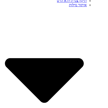
תיקון צנרת ללא הרס
איתור נזילות