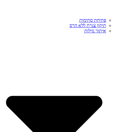
פתיחת סתימות
תיקון צנרת ללא הרס
איתור נזילות