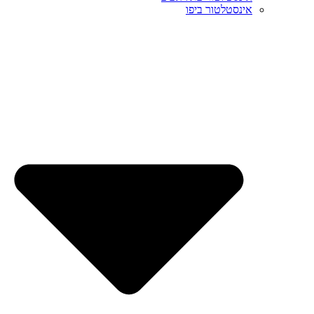
אינסטלטור ביפו