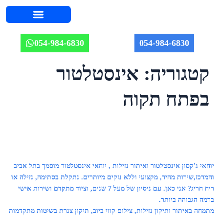
השירותים שלנו
אודות יוחאי
מחירון אינסטלציה 2026
איזורי שירות
מאמרים וטיפים
תמונות מהשטח
054-984-6830
054-984-6830
קטגוריה:
אינסטלטור
בפתח תקוה
יוחאי ג'קסון אינסטלטור ואיתור נזילות , יוחאי אינסטלטור מוסמך בתל אביב
והמרכז,שירות מהיר, מקצועי וללא נזקים מיותרים. נתקלת בסתימה, נזילה או
ריח חריג? אני כאן. עם ניסיון של מעל 7 שנים, וציוד מתקדם ושירות אישי
ברמה הגבוהה ביותר.
מתמחה באיתור ותיקון נזילות, צילום קווי ביוב, תיקון צנרת בשיטות מתקדמות