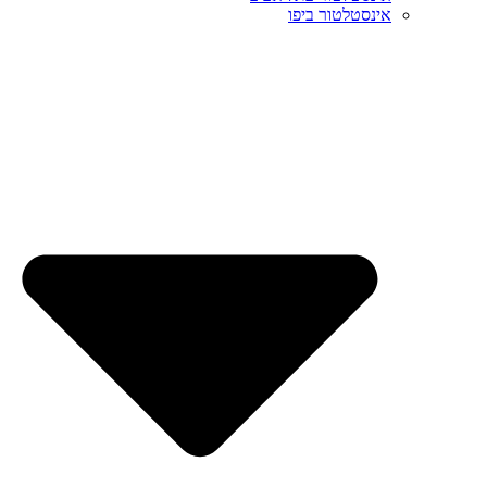
אינסטלטור ביפו