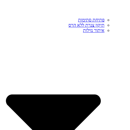
פתיחת סתימות
תיקון צנרת ללא הרס
איתור נזילות