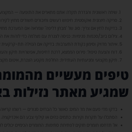
שיחה ראשונית והגדרת תקלה: אתם מתארים את התופעה — המקצוען
סריקה חיצונית ואקוסטית: חיפוש רעשים וחיבורים חשודים מחוץ לקירות
בדיקות לחץ אם צריך: סוג של 'מבחן דליפה' שמראה אם המערכת מחזי
צילום ביוב/סכמות פנימיות: כניסה לצנרת עם מצלמה כדי לזהות את המ
איתור מדויק וסימון נקודת התערבות: בדיקה אם הנזילה תת-קרקעית או
דוח והצעת טיפול: פירוט הממצא, דרגת דחיפות, אפשרויות תיקון והער
תיקון מקצועי ומניעתיות העתידית: החלפת מקטע הצנרת, איטום מקצוע
טיפים מעשיים מהמומחה
שמגיע מאתר נזילות בא
בדקו מדי פעם את מד המים: כאשר כל הברזים סגורים — רשמו קריאה 
הסתכלו על תקרות וקירות: כתמים כהים או קילוף צבע הם אינדיקציה. 
אל תדחסו חומרים חזקים לפתיחת סתימות: החומרים הכימיים יכולים להז