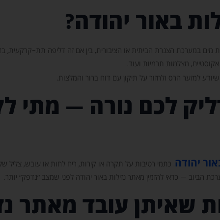
ות באור יהודה?
מים במערכת הצנרת הביתית או הציבורית, בין אם זה דליפה תת-קרקעית, בדי
 אקוסטיים, מצלמות תרמיות ועוד.
שיודע למזער הרס ולחזור על תיקון עם דוח ברור והמלצות.
יק לכם נורה — מתי ל
אור יהודה
. כתמי רטיבות על תקרה או קירות, ריח לחות או עובש, צליל של
כת הביוב — כדאי להזמין מאתר נזילות באור יהודה לפני שמצב ״נדפק״ יותר.
 שאיתן עובד מאתר נזי