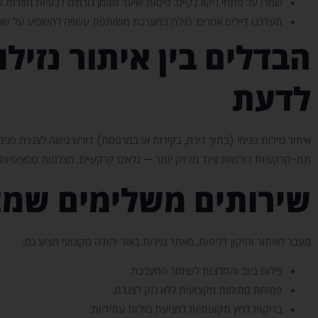
שמרו על פתחי ניקוז נקיים: פיסות שיער ושומן גורמים לבעיות חוזרות
תעדכנו דיירים אחרים: נזילה במערכת משותפת עשויה להשפיע על שכני
הבדלים בין איתור נזי
לדעת
איתור נזילות פנימי (בתוך דירה, בקירות או במרפסת) דורש גישה לצנרת פנימ
תת-קרקעיות דורשות ציוד מדויק יותר — גלאים קרקעיים, מצלמות ספציפיות
שירותים משלימים שמצי
מעבר לאיתור ותיקון דליפות, מאתר נזילות באור יהודה מקצועי מציע גם:
צילום ביוב והמלצות לשימור המערכת.
פתיחת סתימות מקצועית ללא נזק לצנרת.
בדיקות לחץ תקופתיות למניעת נזילות עתידיות.