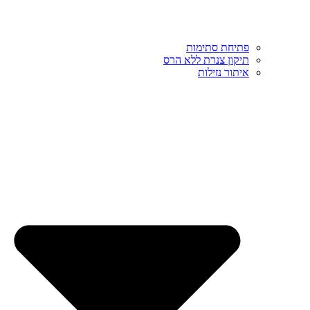
פתיחת סתימות
תיקון צנרת ללא הרס
איתור נזילות