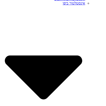
אינסטלטור ביפו