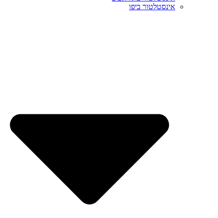
אינסטלטור ביפו