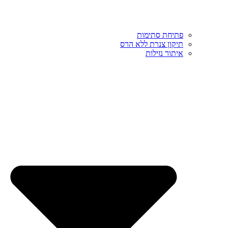
פתיחת סתימות
תיקון צנרת ללא הרס
איתור נזילות