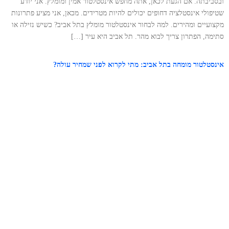
ובסביבתה. אם הגעת לכאן, אתה מחפש אינסטלטור אמין ומומלץ. אני יודע
שטיפולי אינסטלציה דחופים יכולים להיות מטרידים. מכאן, אני מציע פתרונות
מקצועיים ומהירים. למה לבחור אינסטלטור מומלץ בתל אביב? כשיש נזילה או
סתימה, הפתרון צריך לבוא מהר. תל אביב היא עיר […]
אינסטלטור מומחה בתל אביב: מתי לקרוא לפני שמחיר עולה?