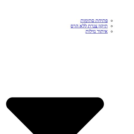
פתיחת סתימות
תיקון צנרת ללא הרס
איתור נזילות