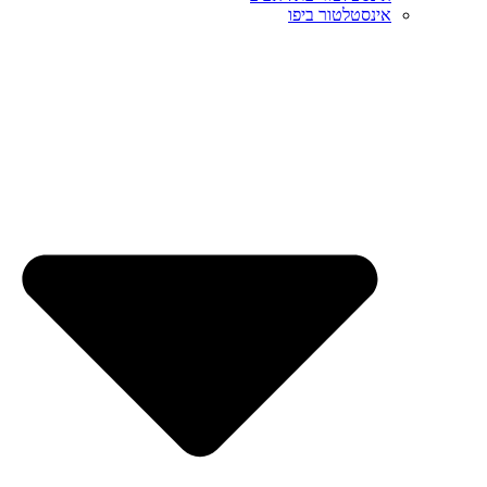
אינסטלטור ביפו