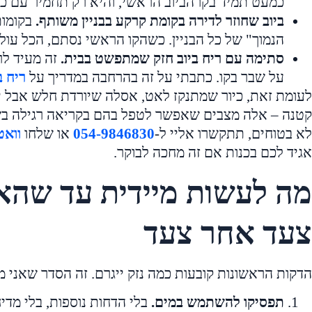
כמעט תמיד בקו הביוב הראשי, והיא רק תחמיר עם כ
ביוב שחוזר לדירה בקומת קרקע בבניין משותף.
בקומות
הנמוך" של כל הבניין. כשהקו הראשי נסתם, הכל עול
סתימה עם ריח ביוב חזק שמתפשט בבית.
זה מעיד לרו
על שבר בקו. כתבתי על זה בהרחבה במדריך על
ריח ב
לעומת זאת, כיור שמתנקז לאט, אסלה שיורדת חלש אבל יו
קטנה – אלה מצבים שאפשר לטפל בהם בקריאה רגילה בשע
לא בטוחים, תתקשרו אליי ל-
054-9846830
או שלחו
ווא
אגיד לכם בכנות אם זה מחכה לבוקר.
מה לעשות מיידית עד שהאי
צעד אחר צעד
הדקות הראשונות קובעות כמה נזק ייגרם. זה הסדר שאני 
תפסיקו להשתמש במים.
בלי הדחות נוספות, בלי מדיח