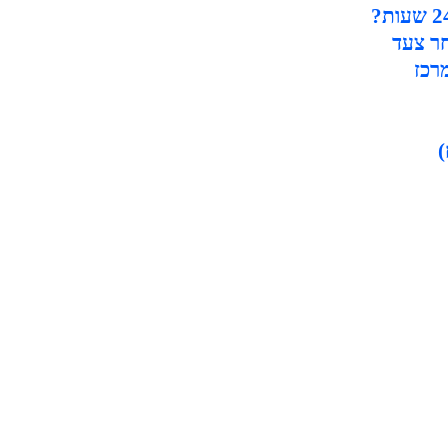
ר צעד
רכז
)