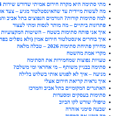
מתי סתימה היא מקרה חירום אמיתי שדורש שירות 24 שעות?
מה לעשות מיידית עד שהאינסטלטור מגיע – צעד אח
למה סתימות קורות? הגורמים הנפוצים בתל אביב והמ
פתרונות ביתיים – מה מותר לנסות ומתי לעצור
איך אני פותח סתימות בשטח – השיטות המקצועיות
איך בוחרים אינסטלטור חירום אמין (ולא נופלים בפח
מחירון פתיחת סתימות 2026 – טבלה מלאה
מקרי אמת מהשטח
טעויות נפוצות שמחמירות את הסתימה
סתימה בבניין משותף – מי אחראי ומי משלם?
מניעה – איך לא לפגוש אותי בשלוש בלילה
איך נראית קריאת חירום אצלי
האתגרים המקומיים בתל אביב והמרכז
סתימות בעסקים ומסעדות
טיפולי שורש לקו הביוב
שבעה סימני אזהרה
מה קובע את המחיר