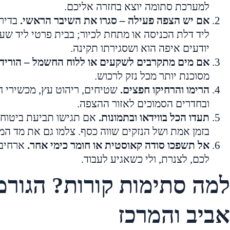
למערכת סתומה יוצא בחזרה אליכם.
אם יש הצפה פעילה – סגרו את השיבר הראשי.
בדירה
ליד דלת הכניסה או מתחת לכיור; בבית פרטי ליד שעו
יודעים איפה הוא ושסגירתו תקינה.
אם מים מתקרבים לשקעים או ללוח החשמל – הוריד
מסוכנת יותר מכל נזק לרכוש.
הרימו והרחיקו חפצים.
שטיחים, ריהוט עץ, מכשירי ח
ובחדרים הסמוכים לאזור ההצפה.
תעדו הכל בווידאו ובתמונות.
אם תגישו תביעת ביטוח 
בזמן אמת ושל הנזקים שווה כסף. צלמו גם את מד המ
אל תשפכו סודה קאוסטית או חומר כימי אחר.
ארחיב 
לכם, לצנרת, ולי כשאגיע לעבוד.
למה סתימות קורות? הגורמ
אביב והמרכז