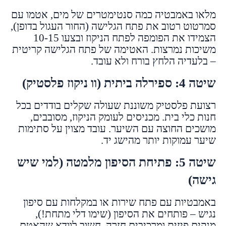
מלאו באמבטיה כמה סנטימטרים של מים, אטמו עם
סמרטוט רטוב את פתח הגלישה (החור העגול בדופן),
הצמידו את הפומפה לפתח הניקוז ובצעו 10-15
משיכות נמרצות. האטימה של פתח הגלישה קריטית
– בלעדיה הלחץ בורח ולא עובד.
שיטה 4: ספירלה ביתית (וו ניקוז פלסטיק)
רצועת פלסטיק משוננת שעולה שקלים בודדים בכל
חנות כלי בית. מכניסים לעומק הניקוז, מסובבים,
מושכים החוצה עם השיער. עובד מצוין על סתימות
שיער עמוקות יותר מהישג יד.
שיטה 5: פתיחת הסיפון מלמטה (למי שיש
גישה)
באמבטיות עם פתח שירות או במקלחות עם סיפון
נגיש – פותחים את הסיפון (שימו דלי מתחת!),
מנקים פיזית ומרכיבים חזרה. חשוב לוודא שהאטם