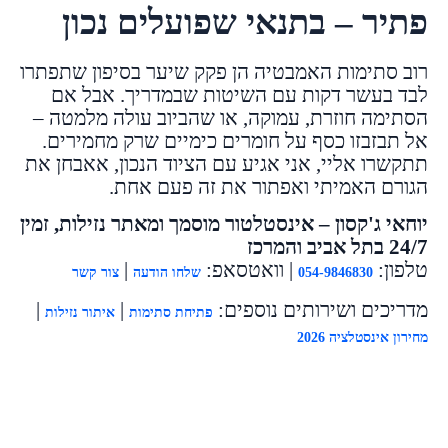
פתיר – בתנאי שפועלים נכון
רוב סתימות האמבטיה הן פקק שיער בסיפון שתפתרו
לבד בעשר דקות עם השיטות שבמדריך. אבל אם
הסתימה חוזרת, עמוקה, או שהביוב עולה מלמטה –
אל תבזבזו כסף על חומרים כימיים שרק מחמירים.
תתקשרו אליי, אני אגיע עם הציוד הנכון, אאבחן את
הגורם האמיתי ואפתור את זה פעם אחת.
יוחאי ג'קסון – אינסטלטור מוסמך ומאתר נזילות, זמין
24/7 בתל אביב והמרכז
טלפון:
| וואטסאפ:
|
054-9846830
שלחו הודעה
צור קשר
מדריכים ושירותים נוספים:
|
|
פתיחת סתימות
איתור נזילות
מחירון אינסטלציה 2026