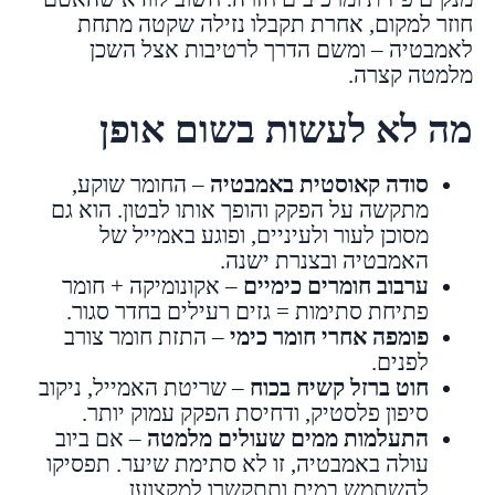
חוזר למקום, אחרת תקבלו נזילה שקטה מתחת
לאמבטיה – ומשם הדרך לרטיבות אצל השכן
מלמטה קצרה.
מה לא לעשות בשום אופן
סודה קאוסטית באמבטיה
– החומר שוקע,
מתקשה על הפקק והופך אותו לבטון. הוא גם
מסוכן לעור ולעיניים, ופוגע באמייל של
האמבטיה ובצנרת ישנה.
ערבוב חומרים כימיים
– אקונומיקה + חומר
פתיחת סתימות = גזים רעילים בחדר סגור.
פומפה אחרי חומר כימי
– התזת חומר צורב
לפנים.
חוט ברזל קשיח בכוח
– שריטת האמייל, ניקוב
סיפון פלסטיק, ודחיסת הפקק עמוק יותר.
התעלמות ממים שעולים מלמטה
– אם ביוב
עולה באמבטיה, זו לא סתימת שיער. תפסיקו
להשתמש במים ותתקשרו למקצוען.