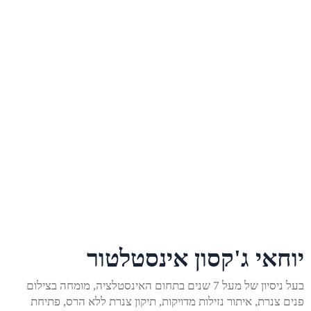
יוחאי ג'קסון אינסטלטור
בעל ניסיון של מעל 7 שנים בתחום האינסטלציה, מומחה בצילום
פנים צנרת, איתור נזילות מדויקות, תיקון צנרת ללא הרס, פתיחת