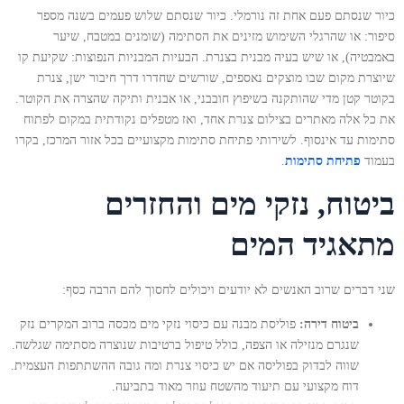
כיור שנסתם פעם אחת זה נורמלי. כיור שנסתם שלוש פעמים בשנה מספר
סיפור: או שהרגלי השימוש מזינים את הסתימה (שומנים במטבח, שיער
באמבטיה), או שיש בעיה מבנית בצנרת. הבעיות המבניות הנפוצות: שקיעת קו
שיוצרת מקום שבו מוצקים נאספים, שורשים שחדרו דרך חיבור ישן, צנרת
בקוטר קטן מדי שהותקנה בשיפוץ חובבני, או אבנית ותיקה שהצרה את הקוטר.
את כל אלה מאתרים בצילום צנרת אחד, ואז מטפלים נקודתית במקום לפתוח
סתימות עד אינסוף. לשירותי פתיחת סתימות מקצועיים בכל אזור המרכז, בקרו
בעמוד
פתיחת סתימות
.
ביטוח, נזקי מים והחזרים
מתאגיד המים
שני דברים שרוב האנשים לא יודעים ויכולים לחסוך להם הרבה כסף:
ביטוח דירה:
פוליסת מבנה עם כיסוי נזקי מים מכסה ברוב המקרים נזק
שנגרם מנזילה או הצפה, כולל טיפול ברטיבות שנוצרה מסתימה שגלשה.
שווה לבדוק בפוליסה אם יש כיסוי צנרת ומה גובה ההשתתפות העצמית.
דוח מקצועי עם תיעוד מהשטח עוזר מאוד בתביעה.