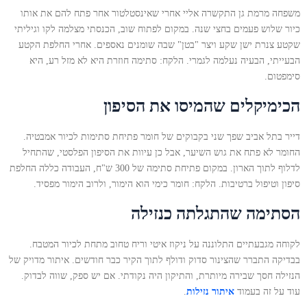
משפחה מרמת גן התקשרה אליי אחרי שאינסטלטור אחר פתח להם את אותו
כיור שלוש פעמים בחצי שנה. במקום לפתוח שוב, הכנסתי מצלמה לקו וגיליתי
שקטע צנרת ישן שקע ויצר "בטן" שבה שומנים נאספים. אחרי החלפת הקטע
הבעייתי, הבעיה נעלמה לגמרי. הלקח: סתימה חוזרת היא לא מזל רע, היא
סימפטום.
הכימיקלים שהמיסו את הסיפון
דייר בתל אביב שפך שני בקבוקים של חומר פתיחת סתימות לכיור אמבטיה.
החומר לא פתח את גוש השיער, אבל כן עיוות את הסיפון הפלסטי, שהתחיל
לדלוף לתוך הארון. במקום פתיחת סתימה של 300 ש"ח, העבודה כללה החלפת
סיפון וטיפול ברטיבות. הלקח: חומר כימי הוא הימור, ולרוב הימור מפסיד.
הסתימה שהתגלתה כנזילה
לקוחה מגבעתיים התלוננה על ניקוז איטי וריח טחוב מתחת לכיור המטבח.
בבדיקה התברר שהצינור סדוק ודולף לתוך הקיר כבר חודשים. איתור מדויק של
הנזילה חסך שבירה מיותרת, והתיקון היה נקודתי. אם יש ספק, שווה לבדוק.
עוד על זה בעמוד
איתור נזילות
.