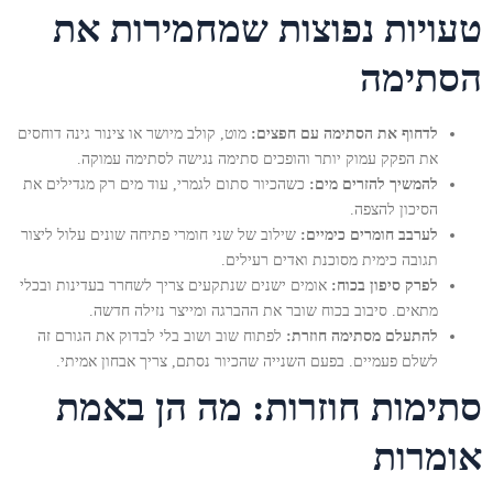
טעויות נפוצות שמחמירות את
הסתימה
לדחוף את הסתימה עם חפצים:
מוט, קולב מיושר או צינור גינה דוחסים
את הפקק עמוק יותר והופכים סתימה נגישה לסתימה עמוקה.
להמשיך להזרים מים:
כשהכיור סתום לגמרי, עוד מים רק מגדילים את
הסיכון להצפה.
לערבב חומרים כימיים:
שילוב של שני חומרי פתיחה שונים עלול ליצור
תגובה כימית מסוכנת ואדים רעילים.
לפרק סיפון בכוח:
אומים ישנים שנתקעים צריך לשחרר בעדינות ובכלי
מתאים. סיבוב בכוח שובר את ההברגה ומייצר נזילה חדשה.
להתעלם מסתימה חוזרת:
לפתוח שוב ושוב בלי לבדוק את הגורם זה
לשלם פעמיים. בפעם השנייה שהכיור נסתם, צריך אבחון אמיתי.
סתימות חוזרות: מה הן באמת
אומרות