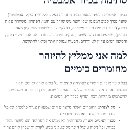
סתימה בכיור אמבטיה
בכיורי אמבטיה הבעיה כמעט תמיד מתחילה בפקק הקפיצי (הפקק האוטומטי).
שיער נכרך סביב המנגנון שלו ויוצר גוש שגדל עם הזמן. הפתרון: משחררים את
הפקק (ברוב הדגמים סיבוב ומשיכה, בחלקם צריך לשחרר מוט קטן מאחורי
הסיפון), שולפים את גוש השיער, מנקים ומרכיבים חזרה. אם אחרי ניקוי הפקק
והסיפון המים עדיין לא יורדים, הבעיה עמוקה יותר וכדאי להתקשר.
למה אני ממליץ להיזהר
מחומרים כימיים
בכל סופר מוכרים חומרים לפתיחת סתימות על בסיס סודה קאוסטית או
חומצות. אני נתקל בתוצאות שלהם כמעט כל שבוע, ולכן דעתי חד משמעית:
להשתמש בזהירות רבה, ועדיף בכלל לא. הסיבות:
נזק לצנרת:
החומרים האלה מייצרים חום שמעוות צנרת פלסטיק ומאכל
צנרת מתכת ישנה, ואטמים נשרפים.
סכנה לעיניים ולעור:
כשהחומר לא ממיס את הסתימה הוא נשאר עומד
בכיור, וכל ניסיון טיפול הופך מסוכן. אני מגיע לקריאות שבהן קודם צריך