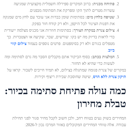
פתיחה מכנית:
ברוב המקרים ספירלה חשמלית מקצועית שמגיעה
עשרות מטרים לתוך הקו ומפרקת את הסתימה מבפנים.
שטיפה בלחץ מים:
בסתימות שומן כבדות אני עובד עם לחץ מים שמנקה
את דפנות הצינור לכל היקפן, ולא רק קודח חור בפקק.
צילום צנרת במקרה הצורך:
בסתימות חוזרות אני מכניס מצלמה ייעודית
כדי לראות בדיוק מה יש בקו: שורשים, שבר, שקיעה או הצטברות. כך
מטפלים בגורם ולא רק בסימפטום. פרטים נוספים בעמוד
צילום קווי
ביוב
.
המלצות בכתב:
בסוף הביקור אתם מקבלים הסבר מה גרם לסתימה ומה
לעשות כדי שהיא לא תחזור.
במקרים של צנרת פגומה שמתגלה בצילום, לא תמיד חייבים לשבור. קראו על
תיקון צנרת ללא הרס
, שיטה שחוסכת שבירת ריצוף וקירות.
כמה עולה פתיחת סתימה בכיור:
טבלת מחירון
המחירים בשוק נעים בטווח רחב, ולכן חשוב לקבל מחיר סגור לפני תחילת
עבודה. אלה טווחי המחירים המקובלים באזור המרכז נכון ל-2026: