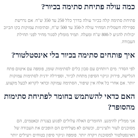
כמה עולה פתיחת סתימה בכיור?
פתיחת סתימה קלה בכיור עולה בדרך כלל 250 עד 350 ש"ח. אם נדרשת
ספירלה חשמלית המחיר עולה ל-350 עד 500 ש"ח, וסתימות עמוקות בקו הביוב
יכולות להגיע ל-800 ש"ח ומעלה. תמיד מומלץ לסגור מחיר לפני תחילת
העבודה.
איך פותחים סתימה בכיור בלי אינסטלטור?
לפי הסדר: מים רותחים עם סבון כלים לסתימות שומן, פומפה עם איטום פתח
הגלישה, פירוק וניקוי הסיפון מתחת לכיור, וספירלה ידנית לסתימות עמוקות
יותר. אם אחרי כל אלה אין שיפור, הסתימה עמוקה וכדאי לקרוא לבעל מקצוע.
האם כדאי להשתמש בחומר לפתיחת סתימות
מהסופר?
אני ממליץ להימנע. החומרים האלה עלולים לפגוע בצנרת ובאטמים, הם
מסוכנים לעור ולעיניים, וכשהם לא מצליחים הם הופכים את העבודה של
האינסטלטור למסוכנת ויקרה יותר. פומפה וניקוי סיפון בטוחים ויעילים יותר