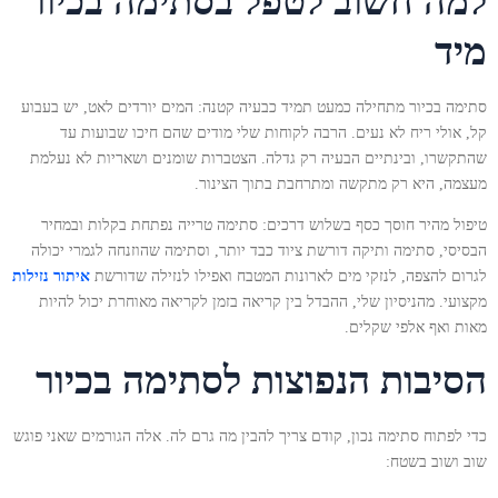
למה חשוב לטפל בסתימה בכיור
מיד
סתימה בכיור מתחילה כמעט תמיד כבעיה קטנה: המים יורדים לאט, יש בעבוע
קל, אולי ריח לא נעים. הרבה לקוחות שלי מודים שהם חיכו שבועות עד
שהתקשרו, ובינתיים הבעיה רק גדלה. הצטברות שומנים ושאריות לא נעלמת
מעצמה, היא רק מתקשה ומתרחבת בתוך הצינור.
טיפול מהיר חוסך כסף בשלוש דרכים: סתימה טרייה נפתחת בקלות ובמחיר
הבסיסי, סתימה ותיקה דורשת ציוד כבד יותר, וסתימה שהוזנחה לגמרי יכולה
לגרום להצפה, לנזקי מים לארונות המטבח ואפילו לנזילה שדורשת
איתור נזילות
מקצועי. מהניסיון שלי, ההבדל בין קריאה בזמן לקריאה מאוחרת יכול להיות
מאות ואף אלפי שקלים.
הסיבות הנפוצות לסתימה בכיור
כדי לפתוח סתימה נכון, קודם צריך להבין מה גרם לה. אלה הגורמים שאני פוגש
שוב ושוב בשטח: