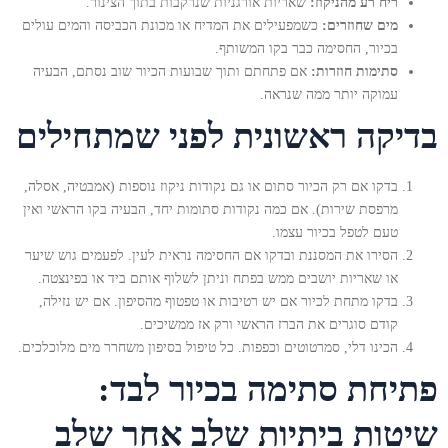
ריח רע מהניקוז:
שאריות אורגניות שנרקבות בתוך הצינור.
מים שחוזרים:
כשמפעילים את המדיח או מכונת הכביסה והמים עולים
בכיור, החסימה כבר בקו המשותף.
סתימות חוזרות:
אם פתחתם ותוך שבועות הכיור שוב נסתם, הבעיה
עמוקה יותר ממה שנראה.
בדיקה ראשונית לפני שמתחילים
בדקו אם רק הכיור סתום או גם נקודות ניקוז נוספות (אמבטיה, אסלה,
מרפסת שירות). אם כמה נקודות סתומות יחד, הבעיה בקו הראשי ואין
טעם לטפל בכיור עצמו.
הסירו את המסננת ובדקו אם החסימה נראית לעין. לפעמים גוש שיער
או שאריות יושבים ממש בפתח וניתן לשלוף אותם ביד או בפינצטה.
בדקו מתחת לכיור אם יש רטיבות או טפטוף מהסיפון. אם יש נזילה,
קודם סוגרים את הברז הראשי ורק אז ממשיכים.
הכינו דלי, סמרטוטים וכפפות. כל טיפול בסיפון משחרר מים מלוכלכים.
פתיחת סתימה בכיור לבד:
שיטות ביתיות שלב אחר שלב