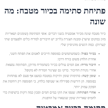
פתיחת סתימה בכיור מטבח: מה
שונה
כיור מטבח שונה מכיור אמבטיה בשני דברים: אופי הסתימה (שומנים ושאריות
מזון במקום שיער) ומבנה הצנרת (לרוב יש חיבורים למדיח כלים ולפעמים שתי
קערות). כמה דגשים מהניסיון שלי:
בכיור כפול:
כשמשתמשים בפומפה חייבים לאטום את הפתח השני,
אחרת הלחץ פשוט בורח דרכו.
חיבור מדיח:
אם המים עולים בכיור כשהמדיח מרוקן, הסתימה נמצאת
אחרי נקודת החיבור. בדקו גם שצינור המדיח לא מקופל.
שומן קשה:
סתימות שומן ותיקות במטבח כמעט אף פעם לא נפתחות
בפומפה. הן דורשות ספירלה או שטיפה בלחץ, כי הפומפה רק דוחסת את
הפקק עמוק יותר.
אחרי הפתיחה:
שטפו את הקו במים חמים וסבון כמה דקות ברציפות כדי
להמיס שאריות שומן שנשארו על הדפנות.