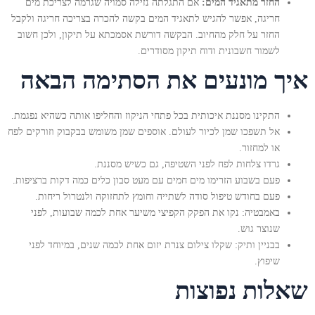
החזר מתאגיד המים:
אם התגלתה נזילה סמויה שגרמה לצריכת מים
חריגה, אפשר להגיש לתאגיד המים בקשה להכרה בצריכה חריגה ולקבל
החזר על חלק מהחיוב. הבקשה דורשת אסמכתא על תיקון, ולכן חשוב
לשמור חשבונית ודוח תיקון מסודרים.
איך מונעים את הסתימה הבאה
התקינו מסננת איכותית בכל פתחי הניקוז והחליפו אותה כשהיא נפגמת.
אל תשפכו שמן לכיור לעולם. אוספים שמן משומש בבקבוק וזורקים לפח
או למחזור.
גרדו צלחות לפח לפני השטיפה, גם כשיש מסננת.
פעם בשבוע הזרימו מים חמים עם מעט סבון כלים כמה דקות ברציפות.
פעם בחודש טיפול סודה לשתייה וחומץ לתחזוקה ולנטרול ריחות.
באמבטיה: נקו את הפקק הקפיצי משיער אחת לכמה שבועות, לפני
שנוצר גוש.
בבניין ותיק: שקלו צילום צנרת יזום אחת לכמה שנים, במיוחד לפני
שיפוץ.
שאלות נפוצות