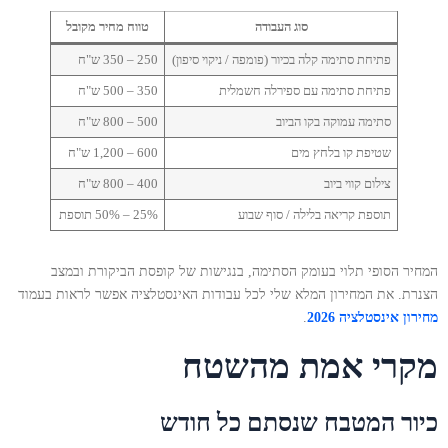
סוג העבודה
טווח מחיר מקובל
פתיחת סתימה קלה בכיור (פומפה / ניקוי סיפון)
250 – 350 ש"ח
פתיחת סתימה עם ספירלה חשמלית
350 – 500 ש"ח
סתימה עמוקה בקו הביוב
500 – 800 ש"ח
שטיפת קו בלחץ מים
600 – 1,200 ש"ח
צילום קווי ביוב
400 – 800 ש"ח
תוספת קריאה בלילה / סוף שבוע
25% – 50% תוספת
המחיר הסופי תלוי בעומק הסתימה, בנגישות של קופסת הביקורת ובמצב
הצנרת. את המחירון המלא שלי לכל עבודות האינסטלציה אפשר לראות בעמוד
מחירון אינסטלציה 2026
.
מקרי אמת מהשטח
כיור המטבח שנסתם כל חודש