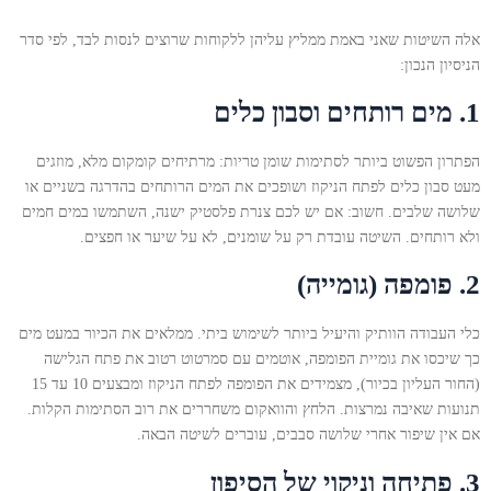
אלה השיטות שאני באמת ממליץ עליהן ללקוחות שרוצים לנסות לבד, לפי סדר
הניסיון הנכון:
1. מים רותחים וסבון כלים
הפתרון הפשוט ביותר לסתימות שומן טריות: מרתיחים קומקום מלא, מוזגים
מעט סבון כלים לפתח הניקוז ושופכים את המים הרותחים בהדרגה בשניים או
שלושה שלבים. חשוב: אם יש לכם צנרת פלסטיק ישנה, השתמשו במים חמים
ולא רותחים. השיטה עובדת רק על שומנים, לא על שיער או חפצים.
2. פומפה (גומייה)
כלי העבודה הוותיק והיעיל ביותר לשימוש ביתי. ממלאים את הכיור במעט מים
כך שיכסו את גומיית הפומפה, אוטמים עם סמרטוט רטוב את פתח הגלישה
(החור העליון בכיור), מצמידים את הפומפה לפתח הניקוז ומבצעים 10 עד 15
תנועות שאיבה נמרצות. הלחץ והוואקום משחררים את רוב הסתימות הקלות.
אם אין שיפור אחרי שלושה סבבים, עוברים לשיטה הבאה.
3. פתיחה וניקוי של הסיפון