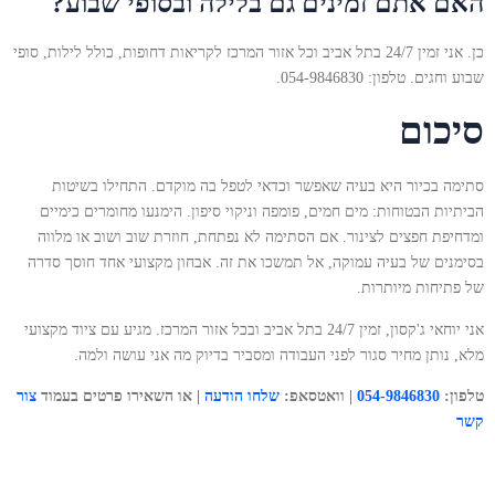
האם אתם זמינים גם בלילה ובסופי שבוע?
כן. אני זמין 24/7 בתל אביב וכל אזור המרכז לקריאות דחופות, כולל לילות, סופי
שבוע וחגים. טלפון: 054-9846830.
סיכום
סתימה בכיור היא בעיה שאפשר וכדאי לטפל בה מוקדם. התחילו בשיטות
הביתיות הבטוחות: מים חמים, פומפה וניקוי סיפון. הימנעו מחומרים כימיים
ומדחיפת חפצים לצינור. אם הסתימה לא נפתחת, חוזרת שוב ושוב או מלווה
בסימנים של בעיה עמוקה, אל תמשכו את זה. אבחון מקצועי אחד חוסך סדרה
של פתיחות מיותרות.
אני יוחאי ג'קסון, זמין 24/7 בתל אביב ובכל אזור המרכז. מגיע עם ציוד מקצועי
מלא, נותן מחיר סגור לפני העבודה ומסביר בדיוק מה אני עושה ולמה.
טלפון:
054-9846830
| וואטסאפ:
שלחו הודעה
| או השאירו פרטים בעמוד
צור
קשר