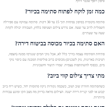
סיפון רופף שכבר דולף.
כמה זמן לוקח לפתוח סתימה בכיור?
סתימה מקומית בסיפון נפתחת תוך 15 עד 30 דקות. סתימה עמוקה עם ספירלה
חשמלית לרוב עד שעה. אם נדרש צילום ושטיפה בלחץ, העבודה יכולה לקחת
שעה עד שעתיים.
האם סתימה בכיור מכוסה בביטוח דירה?
פתיחת הסתימה עצמה בדרך כלל לא, אבל נזקי המים שנגרמו ממנה (הצפה,
רטיבות בארונות, נזק לשכנים) מכוסים ברוב פוליסות המבנה עם כיסוי נזקי
מים, בכפוף להשתתפות עצמית. שמרו תיעוד וחשבוניות.
מתי צריך צילום קווי ביוב?
כשהסתימה חוזרת שוב ושוב, כשכמה נקודות ניקוז סתומות יחד, כשיש ריח ביוב
קבוע או לפני קניית דירה ישנה. הצילום מראה בדיוק מה מצב הקו ומונע עבודות
מיותרות.