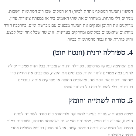
הסיפון (הצינור המכופף מתחת לכיור) הוא המקום שבו רוב הסתימות יושבות.
מניחים דלי מתחת, משחררים את שתי האומים ביד או במפתח צינורות עדין,
מרוקנים את התוכן ומנקים את הצינור מבפנים עם מברשת ומים. בהרכבה חזרה
מוודאים שהאטמים במקומם ומהדקים בעדינות. זו שיטה שכל אחד יכול לבצע,
והיא פותרת אחוז גבוה מהסתימות בכיור.
4. ספירלה ידנית (וונטוז חוט)
אם הסתימה עמוקה מהסיפון, ספירלה ידנית שנמכרת בכל חנות טמבור יכולה
להגיע כמה מטרים לתוך הקיר. מכניסים את הקצה, מסובבים את הידית כדי
שהחוד יתפוס את הסתימה, ומושכים החוצה או מפרקים אותה. עובדים
בעדינות, בלי להפעיל כוח על הצינור עצמו.
5. סודה לשתייה וחומץ
שיטה טבעית שעוזרת בעיקר לתחזוקה ולריחות: כוס סודה לשתייה לפתח
הניקוז, אחריה כוס חומץ, ממתינים חצי שעה כשהפתח מכוסה, ושוטפים במים
חמים. אל תצפו שזה יפתח סתימה קשה, אבל זה מצוין כטיפול משלים אחרי
פתיחה מוצלחת.