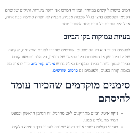
המים בישראל קשים במיוחד, ובאזור המרכז אני רואה צינורות ותיקים שקוטרם
הפנימי הצטמצם בחצי בגלל שכבות אבנית. אבנית לא יוצרת סתימה בבת אחת,
אבל היא הופכת כל גורם אחר למסוכן יותר.
בעיות עמוקות בקו הביוב
לפעמים הכיור הוא רק הסימפטום. שורשים שחדרו לצנרת החיצונית, שקיעה
של קו ביוב ישן או הצטברות בקו הראשי של הבניין, כל אלה יתבטאו קודם
בכיור הנמוך ביותר בבית. במקרים כאלה נדרש
צילום קווי ביוב
כדי לראות מה
באמת קורה בפנים, ולפעמים גם
כרסום שורשים
.
סימנים מוקדמים שהכיור עומד
להיסתם
ניקוז איטי:
המים מתרוקנים לאט מהרגיל. זה הסימן הראשון וכמעט
תמיד מתעלמים ממנו.
בעבוע וקולות גרגור:
אוויר כלוא שמנסה לעבור דרך חסימה חלקית.