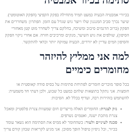
סתימה בכיור אמבטיה
בכיורי אמבטיה הבעיה כמעט תמיד מתחילה בפקק הקפיצי (הפקק האוטומטי).
שיער נכרך סביב המנגנון שלו ויוצר גוש שגדל עם הזמן. הפתרון: משחררים את
הפקק (ברוב הדגמים סיבוב ומשיכה, בחלקם צריך לשחרר מוט קטן מאחורי
הסיפון), שולפים את גוש השיער, מנקים ומרכיבים חזרה. אם אחרי ניקוי הפקק
והסיפון המים עדיין לא יורדים, הבעיה עמוקה יותר וכדאי להתקשר.
למה אני ממליץ להיזהר
מחומרים כימיים
בכל סופר מוכרים חומרים לפתיחת סתימות על בסיס סודה קאוסטית או
חומצות. אני נתקל בתוצאות שלהם כמעט כל שבוע, ולכן דעתי חד משמעית:
להשתמש בזהירות רבה, ועדיף בכלל לא. הסיבות:
נזק לצנרת:
החומרים האלה מייצרים חום שמעוות צנרת פלסטיק ומאכל
צנרת מתכת ישנה, ואטמים נשרפים.
סכנה לעיניים ולעור:
כשהחומר לא ממיס את הסתימה הוא נשאר עומד
בכיור, וכל ניסיון טיפול הופך מסוכן. אני מגיע לקריאות שבהן קודם צריך