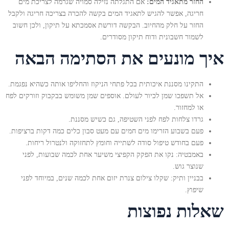
החזר מתאגיד המים:
אם התגלתה נזילה סמויה שגרמה לצריכת מים
חריגה, אפשר להגיש לתאגיד המים בקשה להכרה בצריכה חריגה ולקבל
החזר על חלק מהחיוב. הבקשה דורשת אסמכתא על תיקון, ולכן חשוב
לשמור חשבונית ודוח תיקון מסודרים.
איך מונעים את הסתימה הבאה
התקינו מסננת איכותית בכל פתחי הניקוז והחליפו אותה כשהיא נפגמת.
אל תשפכו שמן לכיור לעולם. אוספים שמן משומש בבקבוק וזורקים לפח
או למחזור.
גרדו צלחות לפח לפני השטיפה, גם כשיש מסננת.
פעם בשבוע הזרימו מים חמים עם מעט סבון כלים כמה דקות ברציפות.
פעם בחודש טיפול סודה לשתייה וחומץ לתחזוקה ולנטרול ריחות.
באמבטיה: נקו את הפקק הקפיצי משיער אחת לכמה שבועות, לפני
שנוצר גוש.
בבניין ותיק: שקלו צילום צנרת יזום אחת לכמה שנים, במיוחד לפני
שיפוץ.
שאלות נפוצות