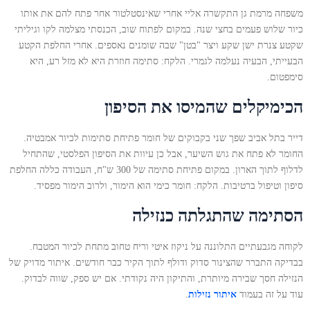
משפחה מרמת גן התקשרה אליי אחרי שאינסטלטור אחר פתח להם את אותו
כיור שלוש פעמים בחצי שנה. במקום לפתוח שוב, הכנסתי מצלמה לקו וגיליתי
שקטע צנרת ישן שקע ויצר "בטן" שבה שומנים נאספים. אחרי החלפת הקטע
הבעייתי, הבעיה נעלמה לגמרי. הלקח: סתימה חוזרת היא לא מזל רע, היא
סימפטום.
הכימיקלים שהמיסו את הסיפון
דייר בתל אביב שפך שני בקבוקים של חומר פתיחת סתימות לכיור אמבטיה.
החומר לא פתח את גוש השיער, אבל כן עיוות את הסיפון הפלסטי, שהתחיל
לדלוף לתוך הארון. במקום פתיחת סתימה של 300 ש"ח, העבודה כללה החלפת
סיפון וטיפול ברטיבות. הלקח: חומר כימי הוא הימור, ולרוב הימור מפסיד.
הסתימה שהתגלתה כנזילה
לקוחה מגבעתיים התלוננה על ניקוז איטי וריח טחוב מתחת לכיור המטבח.
בבדיקה התברר שהצינור סדוק ודולף לתוך הקיר כבר חודשים. איתור מדויק של
הנזילה חסך שבירה מיותרת, והתיקון היה נקודתי. אם יש ספק, שווה לבדוק.
עוד על זה בעמוד
איתור נזילות
.