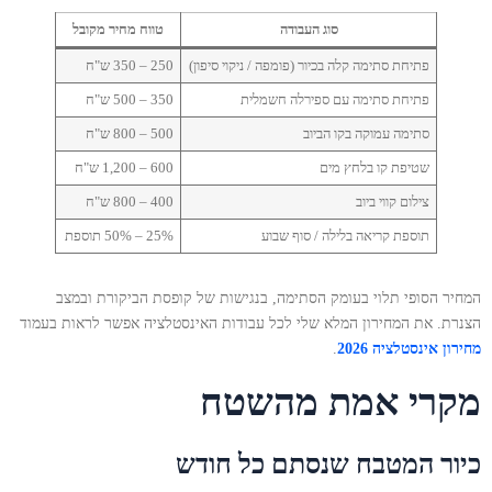
סוג העבודה
טווח מחיר מקובל
פתיחת סתימה קלה בכיור (פומפה / ניקוי סיפון)
250 – 350 ש"ח
פתיחת סתימה עם ספירלה חשמלית
350 – 500 ש"ח
סתימה עמוקה בקו הביוב
500 – 800 ש"ח
שטיפת קו בלחץ מים
600 – 1,200 ש"ח
צילום קווי ביוב
400 – 800 ש"ח
תוספת קריאה בלילה / סוף שבוע
25% – 50% תוספת
המחיר הסופי תלוי בעומק הסתימה, בנגישות של קופסת הביקורת ובמצב
הצנרת. את המחירון המלא שלי לכל עבודות האינסטלציה אפשר לראות בעמוד
מחירון אינסטלציה 2026
.
מקרי אמת מהשטח
כיור המטבח שנסתם כל חודש