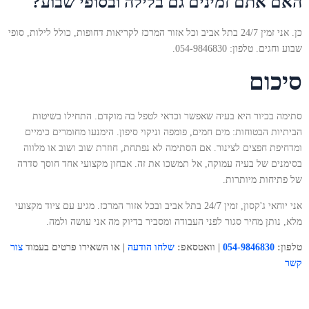
האם אתם זמינים גם בלילה ובסופי שבוע?
כן. אני זמין 24/7 בתל אביב וכל אזור המרכז לקריאות דחופות, כולל לילות, סופי
שבוע וחגים. טלפון: 054-9846830.
סיכום
סתימה בכיור היא בעיה שאפשר וכדאי לטפל בה מוקדם. התחילו בשיטות
הביתיות הבטוחות: מים חמים, פומפה וניקוי סיפון. הימנעו מחומרים כימיים
ומדחיפת חפצים לצינור. אם הסתימה לא נפתחת, חוזרת שוב ושוב או מלווה
בסימנים של בעיה עמוקה, אל תמשכו את זה. אבחון מקצועי אחד חוסך סדרה
של פתיחות מיותרות.
אני יוחאי ג'קסון, זמין 24/7 בתל אביב ובכל אזור המרכז. מגיע עם ציוד מקצועי
מלא, נותן מחיר סגור לפני העבודה ומסביר בדיוק מה אני עושה ולמה.
טלפון:
054-9846830
| וואטסאפ:
שלחו הודעה
| או השאירו פרטים בעמוד
צור
קשר