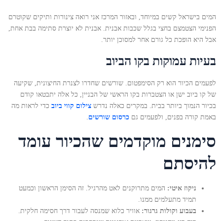
המים בישראל קשים במיוחד, ובאזור המרכז אני רואה צינורות ותיקים שקוטרם
הפנימי הצטמצם בחצי בגלל שכבות אבנית. אבנית לא יוצרת סתימה בבת אחת,
אבל היא הופכת כל גורם אחר למסוכן יותר.
בעיות עמוקות בקו הביוב
לפעמים הכיור הוא רק הסימפטום. שורשים שחדרו לצנרת החיצונית, שקיעה
של קו ביוב ישן או הצטברות בקו הראשי של הבניין, כל אלה יתבטאו קודם
בכיור הנמוך ביותר בבית. במקרים כאלה נדרש
צילום קווי ביוב
כדי לראות מה
באמת קורה בפנים, ולפעמים גם
כרסום שורשים
.
סימנים מוקדמים שהכיור עומד
להיסתם
ניקוז איטי:
המים מתרוקנים לאט מהרגיל. זה הסימן הראשון וכמעט
תמיד מתעלמים ממנו.
בעבוע וקולות גרגור:
אוויר כלוא שמנסה לעבור דרך חסימה חלקית.