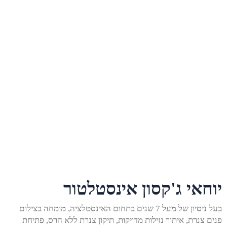
יוחאי ג'קסון אינסטלטור
בעל ניסיון של מעל 7 שנים בתחום האינסטלציה, מומחה בצילום
פנים צנרת, איתור נזילות מדויקות, תיקון צנרת ללא הרס, פתיחת