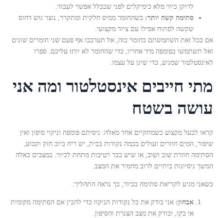
לרוקן כיור מלא כימיקלים לפני שבכלל אפשר לעבוד.
סתימה קשה יותר:
כשהחומר ממיס חלקית ומתקרר, נוצר גוש דחוס
שקשה לפתוח אפילו עם ציוד מקצועי.
אם בכל זאת השתמשתם בחומר כזה, אל תערבבו אף פעם שני חומרים שונים
ואל תשתמשו בפומפה מיד אחריו, כדי שהחומר לא יותז עליכם. ספרו
לאינסטלטור שמגיע, כדי שיגן על עצמו.
מתי חייבים אינסטלטור ומה אני
עושה בשטח
קראו לבעל מקצוע כשמתקיים אחד מאלה: ניסיתם פומפה וניקוי סיפון ואין
שיפור, המים חוזרים ועולים בכמה נקודות בבית, יש ריח ביוב חזק וקבוע,
הסתימה חוזרת שוב ושוב, או שיש כבר רטיבות מתחת לכיור. במצבים כאלה
המשך ניסיונות ביתיים לרוב מחמיר את המצב.
כשאני מגיע לקריאת סתימה בכיור, כך נראה התהליך:
אבחון:
אני בודק את כל נקודות הניקוז כדי להבין אם הסתימה מקומית
או בקו, ובודק את מצב הצנרת והסיפון.