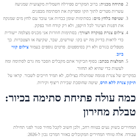
פתיחה מכנית:
ברוב המקרים ספירלה חשמלית מקצועית שמגיעה
עשרות מטרים לתוך הקו ומפרקת את הסתימה מבפנים.
שטיפה בלחץ מים:
בסתימות שומן כבדות אני עובד עם לחץ מים שמנקה
את דפנות הצינור לכל היקפן, ולא רק קודח חור בפקק.
צילום צנרת במקרה הצורך:
בסתימות חוזרות אני מכניס מצלמה ייעודית
כדי לראות בדיוק מה יש בקו: שורשים, שבר, שקיעה או הצטברות. כך
מטפלים בגורם ולא רק בסימפטום. פרטים נוספים בעמוד
צילום קווי
ביוב
.
המלצות בכתב:
בסוף הביקור אתם מקבלים הסבר מה גרם לסתימה ומה
לעשות כדי שהיא לא תחזור.
במקרים של צנרת פגומה שמתגלה בצילום, לא תמיד חייבים לשבור. קראו על
תיקון צנרת ללא הרס
, שיטה שחוסכת שבירת ריצוף וקירות.
כמה עולה פתיחת סתימה בכיור:
טבלת מחירון
המחירים בשוק נעים בטווח רחב, ולכן חשוב לקבל מחיר סגור לפני תחילת
עבודה. אלה טווחי המחירים המקובלים באזור המרכז נכון ל-2026: