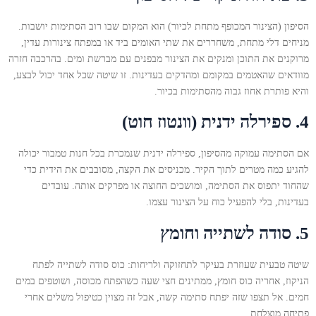
הסיפון (הצינור המכופף מתחת לכיור) הוא המקום שבו רוב הסתימות יושבות.
מניחים דלי מתחת, משחררים את שתי האומים ביד או במפתח צינורות עדין,
מרוקנים את התוכן ומנקים את הצינור מבפנים עם מברשת ומים. בהרכבה חזרה
מוודאים שהאטמים במקומם ומהדקים בעדינות. זו שיטה שכל אחד יכול לבצע,
והיא פותרת אחוז גבוה מהסתימות בכיור.
4. ספירלה ידנית (וונטוז חוט)
אם הסתימה עמוקה מהסיפון, ספירלה ידנית שנמכרת בכל חנות טמבור יכולה
להגיע כמה מטרים לתוך הקיר. מכניסים את הקצה, מסובבים את הידית כדי
שהחוד יתפוס את הסתימה, ומושכים החוצה או מפרקים אותה. עובדים
בעדינות, בלי להפעיל כוח על הצינור עצמו.
5. סודה לשתייה וחומץ
שיטה טבעית שעוזרת בעיקר לתחזוקה ולריחות: כוס סודה לשתייה לפתח
הניקוז, אחריה כוס חומץ, ממתינים חצי שעה כשהפתח מכוסה, ושוטפים במים
חמים. אל תצפו שזה יפתח סתימה קשה, אבל זה מצוין כטיפול משלים אחרי
פתיחה מוצלחת.