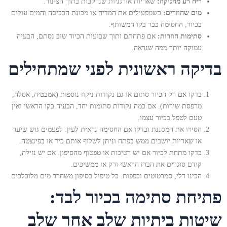
ריח רע מהניקוז:
שאריות אורגניות שנרקבות בתוך הצינור.
מים שחוזרים:
כשמפעילים את המדיח או מכונת הכביסה והמים עולים
בכיור, החסימה כבר בקו המשותף.
סתימות חוזרות:
אם פתחתם ותוך שבועות הכיור שוב נסתם, הבעיה
עמוקה יותר ממה שנראה.
בדיקה ראשונית לפני שמתחילים
בדקו אם רק הכיור סתום או גם נקודות ניקוז נוספות (אמבטיה, אסלה,
מרפסת שירות). אם כמה נקודות סתומות יחד, הבעיה בקו הראשי ואין
טעם לטפל בכיור עצמו.
הסירו את המסננת ובדקו אם החסימה נראית לעין. לפעמים גוש שיער
או שאריות יושבים ממש בפתח וניתן לשלוף אותם ביד או בפינצטה.
בדקו מתחת לכיור אם יש רטיבות או טפטוף מהסיפון. אם יש נזילה,
קודם סוגרים את הברז הראשי ורק אז ממשיכים.
הכינו דלי, סמרטוטים וכפפות. כל טיפול בסיפון משחרר מים מלוכלכים.
פתיחת סתימה בכיור לבד:
שיטות ביתיות שלב אחר שלב