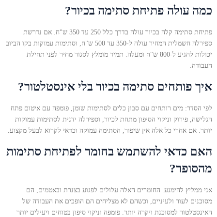
כמה עולה פתיחת סתימה בכיור?
פתיחת סתימה קלה בכיור עולה בדרך כלל 250 עד 350 ש"ח. אם נדרשת
ספירלה חשמלית המחיר עולה ל-350 עד 500 ש"ח, וסתימות עמוקות בקו הביוב
יכולות להגיע ל-800 ש"ח ומעלה. תמיד מומלץ לסגור מחיר לפני תחילת
העבודה.
איך פותחים סתימה בכיור בלי אינסטלטור?
לפי הסדר: מים רותחים עם סבון כלים לסתימות שומן, פומפה עם איטום פתח
הגלישה, פירוק וניקוי הסיפון מתחת לכיור, וספירלה ידנית לסתימות עמוקות
יותר. אם אחרי כל אלה אין שיפור, הסתימה עמוקה וכדאי לקרוא לבעל מקצוע.
האם כדאי להשתמש בחומר לפתיחת סתימות
מהסופר?
אני ממליץ להימנע. החומרים האלה עלולים לפגוע בצנרת ובאטמים, הם
מסוכנים לעור ולעיניים, וכשהם לא מצליחים הם הופכים את העבודה של
האינסטלטור למסוכנת ויקרה יותר. פומפה וניקוי סיפון בטוחים ויעילים יותר