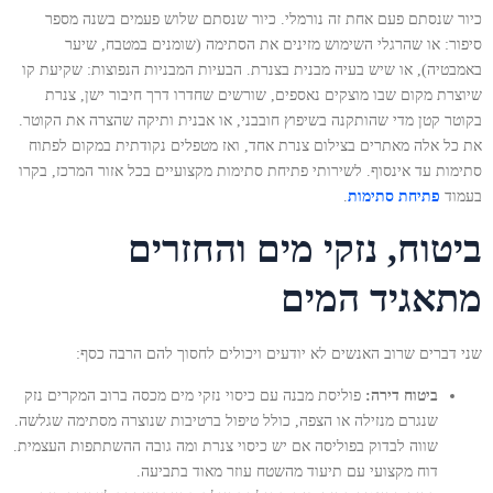
כיור שנסתם פעם אחת זה נורמלי. כיור שנסתם שלוש פעמים בשנה מספר
סיפור: או שהרגלי השימוש מזינים את הסתימה (שומנים במטבח, שיער
באמבטיה), או שיש בעיה מבנית בצנרת. הבעיות המבניות הנפוצות: שקיעת קו
שיוצרת מקום שבו מוצקים נאספים, שורשים שחדרו דרך חיבור ישן, צנרת
בקוטר קטן מדי שהותקנה בשיפוץ חובבני, או אבנית ותיקה שהצרה את הקוטר.
את כל אלה מאתרים בצילום צנרת אחד, ואז מטפלים נקודתית במקום לפתוח
סתימות עד אינסוף. לשירותי פתיחת סתימות מקצועיים בכל אזור המרכז, בקרו
בעמוד
פתיחת סתימות
.
ביטוח, נזקי מים והחזרים
מתאגיד המים
שני דברים שרוב האנשים לא יודעים ויכולים לחסוך להם הרבה כסף:
ביטוח דירה:
פוליסת מבנה עם כיסוי נזקי מים מכסה ברוב המקרים נזק
שנגרם מנזילה או הצפה, כולל טיפול ברטיבות שנוצרה מסתימה שגלשה.
שווה לבדוק בפוליסה אם יש כיסוי צנרת ומה גובה ההשתתפות העצמית.
דוח מקצועי עם תיעוד מהשטח עוזר מאוד בתביעה.