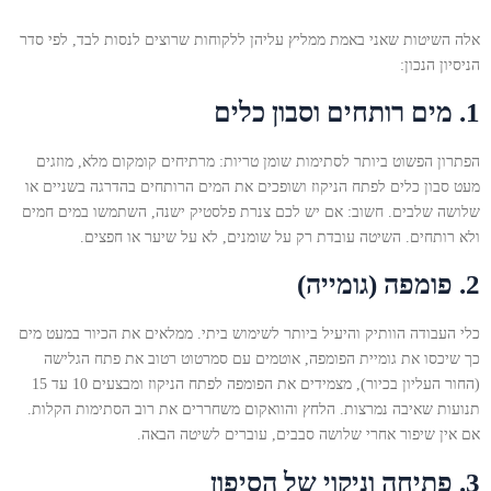
אלה השיטות שאני באמת ממליץ עליהן ללקוחות שרוצים לנסות לבד, לפי סדר
הניסיון הנכון:
1. מים רותחים וסבון כלים
הפתרון הפשוט ביותר לסתימות שומן טריות: מרתיחים קומקום מלא, מוזגים
מעט סבון כלים לפתח הניקוז ושופכים את המים הרותחים בהדרגה בשניים או
שלושה שלבים. חשוב: אם יש לכם צנרת פלסטיק ישנה, השתמשו במים חמים
ולא רותחים. השיטה עובדת רק על שומנים, לא על שיער או חפצים.
2. פומפה (גומייה)
כלי העבודה הוותיק והיעיל ביותר לשימוש ביתי. ממלאים את הכיור במעט מים
כך שיכסו את גומיית הפומפה, אוטמים עם סמרטוט רטוב את פתח הגלישה
(החור העליון בכיור), מצמידים את הפומפה לפתח הניקוז ומבצעים 10 עד 15
תנועות שאיבה נמרצות. הלחץ והוואקום משחררים את רוב הסתימות הקלות.
אם אין שיפור אחרי שלושה סבבים, עוברים לשיטה הבאה.
3. פתיחה וניקוי של הסיפון