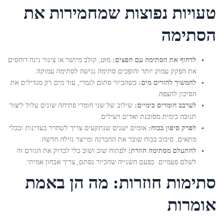
טעויות נפוצות שמחמירות את
הסתימה
לדחוף את הסתימה עם חפצים:
מוט, קולב מיושר או צינור גינה דוחסים
את הפקק עמוק יותר והופכים סתימה נגישה לסתימה עמוקה.
להמשיך להזרים מים:
כשהכיור סתום לגמרי, עוד מים רק מגדילים את
הסיכון להצפה.
לערבב חומרים כימיים:
שילוב של שני חומרי פתיחה שונים עלול ליצור
תגובה כימית מסוכנת ואדים רעילים.
לפרק סיפון בכוח:
אומים ישנים שנתקעים צריך לשחרר בעדינות ובכלי
מתאים. סיבוב בכוח שובר את ההברגה ומייצר נזילה חדשה.
להתעלם מסתימה חוזרת:
לפתוח שוב ושוב בלי לבדוק את הגורם זה
לשלם פעמיים. בפעם השנייה שהכיור נסתם, צריך אבחון אמיתי.
סתימות חוזרות: מה הן באמת
אומרות