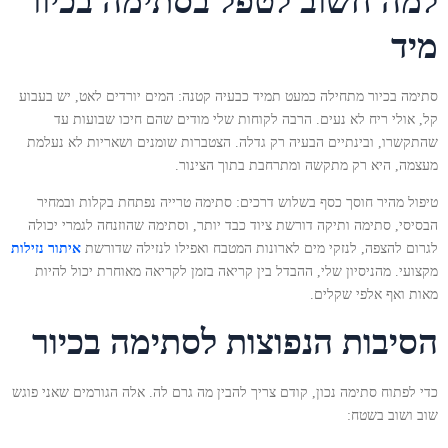
למה חשוב לטפל בסתימה בכיור
מיד
סתימה בכיור מתחילה כמעט תמיד כבעיה קטנה: המים יורדים לאט, יש בעבוע
קל, אולי ריח לא נעים. הרבה לקוחות שלי מודים שהם חיכו שבועות עד
שהתקשרו, ובינתיים הבעיה רק גדלה. הצטברות שומנים ושאריות לא נעלמת
מעצמה, היא רק מתקשה ומתרחבת בתוך הצינור.
טיפול מהיר חוסך כסף בשלוש דרכים: סתימה טרייה נפתחת בקלות ובמחיר
הבסיסי, סתימה ותיקה דורשת ציוד כבד יותר, וסתימה שהוזנחה לגמרי יכולה
לגרום להצפה, לנזקי מים לארונות המטבח ואפילו לנזילה שדורשת
איתור נזילות
מקצועי. מהניסיון שלי, ההבדל בין קריאה בזמן לקריאה מאוחרת יכול להיות
מאות ואף אלפי שקלים.
הסיבות הנפוצות לסתימה בכיור
כדי לפתוח סתימה נכון, קודם צריך להבין מה גרם לה. אלה הגורמים שאני פוגש
שוב ושוב בשטח: