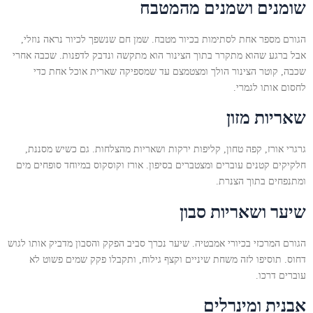
שומנים ושמנים מהמטבח
הגורם מספר אחת לסתימות בכיור מטבח. שמן חם שנשפך לכיור נראה נוזלי,
אבל ברגע שהוא מתקרר בתוך הצינור הוא מתקשה ונדבק לדפנות. שכבה אחרי
שכבה, קוטר הצינור הולך ומצטמצם עד שמספיקה שארית אוכל אחת כדי
לחסום אותו לגמרי.
שאריות מזון
גרגרי אורז, קפה טחון, קליפות ירקות ושאריות מהצלחות. גם כשיש מסננת,
חלקיקים קטנים עוברים ומצטברים בסיפון. אורז וקוסקוס במיוחד סופחים מים
ומתנפחים בתוך הצנרת.
שיער ושאריות סבון
הגורם המרכזי בכיורי אמבטיה. שיער נכרך סביב הפקק והסבון מדביק אותו לגוש
דחוס. תוסיפו לזה משחת שיניים וקצף גילוח, ותקבלו פקק שמים פשוט לא
עוברים דרכו.
אבנית ומינרלים