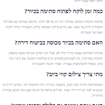
סיפון רופף שכבר דולף.
כמה זמן לוקח לפתוח סתימה בכיור?
סתימה מקומית בסיפון נפתחת תוך 15 עד 30 דקות. סתימה עמוקה עם ספירלה
חשמלית לרוב עד שעה. אם נדרש צילום ושטיפה בלחץ, העבודה יכולה לקחת
שעה עד שעתיים.
האם סתימה בכיור מכוסה בביטוח דירה?
פתיחת הסתימה עצמה בדרך כלל לא, אבל נזקי המים שנגרמו ממנה (הצפה,
רטיבות בארונות, נזק לשכנים) מכוסים ברוב פוליסות המבנה עם כיסוי נזקי
מים, בכפוף להשתתפות עצמית. שמרו תיעוד וחשבוניות.
מתי צריך צילום קווי ביוב?
כשהסתימה חוזרת שוב ושוב, כשכמה נקודות ניקוז סתומות יחד, כשיש ריח ביוב
קבוע או לפני קניית דירה ישנה. הצילום מראה בדיוק מה מצב הקו ומונע עבודות
מיותרות.