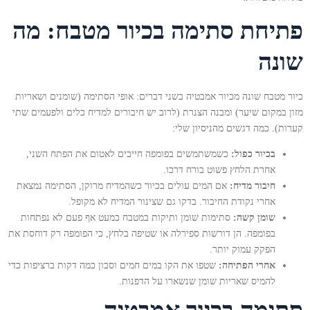
פתיחת סתימה בכיור מטבח: מה
שונה
כיור מטבח שונה מכיור אמבטיה בשני דברים: אופי הסתימה (שומנים ושאריות
מזון במקום שיער) ומבנה הצנרת (לרוב יש חיבורים למדיח כלים ולפעמים שתי
קערות). כמה דגשים מהניסיון שלי:
בכיור כפול:
כשמשתמשים בפומפה חייבים לאטום את הפתח השני,
אחרת הלחץ פשוט בורח דרכו.
חיבור מדיח:
אם המים עולים בכיור כשהמדיח מרוקן, הסתימה נמצאת
אחרי נקודת החיבור. בדקו גם שצינור המדיח לא מקופל.
שומן קשה:
סתימות שומן ותיקות במטבח כמעט אף פעם לא נפתחות
בפומפה. הן דורשות ספירלה או שטיפה בלחץ, כי הפומפה רק דוחסת את
הפקק עמוק יותר.
אחרי הפתיחה:
שטפו את הקו במים חמים וסבון כמה דקות ברציפות כדי
להמיס שאריות שומן שנשארו על הדפנות.