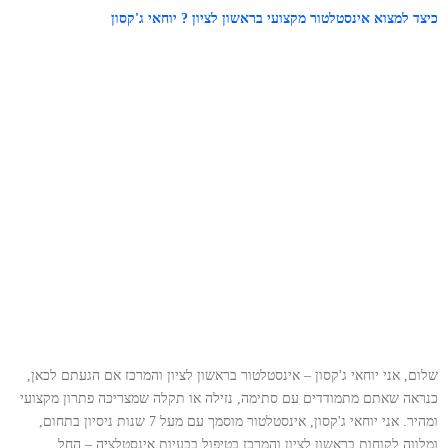
כיצד למצוא אינסטלטור מקצועי בראשון לציון ? יוחאי ג'קסון
שלום, אני יוחאי ג'קסון – אינסטלטור בראשון לציון והמרכז אם הגעתם לכאן,
כנראה שאתם מתמודדים עם סתימה, נזילה או תקלה שמצריכה פתרון מקצועי
ומהיר. אני יוחאי ג'קסון, אינסטלטור מוסמך עם מעל 7 שנות ניסיון בתחום,
ומלווה לקוחות בראשון לציון והמרכז בטיפול בבעיות אינסטלציה – החל