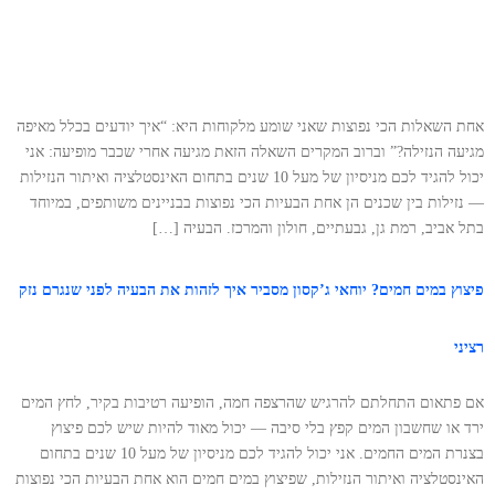
אחת השאלות הכי נפוצות שאני שומע מלקוחות היא: “איך יודעים בכלל מאיפה
מגיעה הנזילה?” וברוב המקרים השאלה הזאת מגיעה אחרי שכבר מופיעה: אני
יכול להגיד לכם מניסיון של מעל 10 שנים בתחום האינסטלציה ואיתור הנזילות
— נזילות בין שכנים הן אחת הבעיות הכי נפוצות בבניינים משותפים, במיוחד
בתל אביב, רמת גן, גבעתיים, חולון והמרכז. הבעיה […]
פיצוץ במים חמים? יוחאי ג’קסון מסביר איך לזהות את הבעיה לפני שנגרם נזק
רציני
אם פתאום התחלתם להרגיש שהרצפה חמה, הופיעה רטיבות בקיר, לחץ המים
ירד או שחשבון המים קפץ בלי סיבה — יכול מאוד להיות שיש לכם פיצוץ
בצנרת המים החמים. אני יכול להגיד לכם מניסיון של מעל 10 שנים בתחום
האינסטלציה ואיתור הנזילות, שפיצוץ במים חמים הוא אחת הבעיות הכי נפוצות