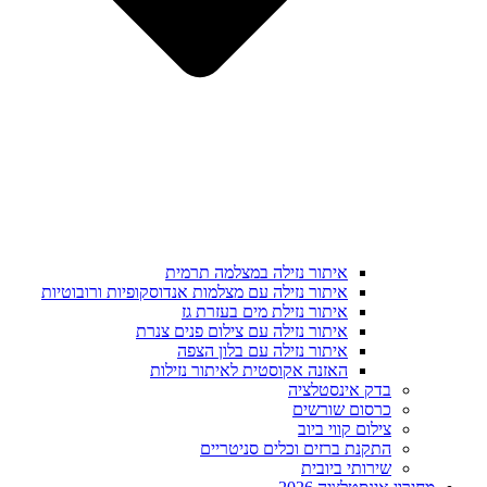
איתור נזילה במצלמה תרמית
איתור נזילה עם מצלמות אנדוסקופיות ורובוטיות
איתור נזילת מים בעזרת גז
איתור נזילה עם צילום פנים צנרת
איתור נזילה עם בלון הצפה
האזנה אקוסטית לאיתור נזילות
בדק אינסטלציה
כרסום שורשים
צילום קווי ביוב
התקנת ברזים וכלים סניטריים
שירותי ביובית